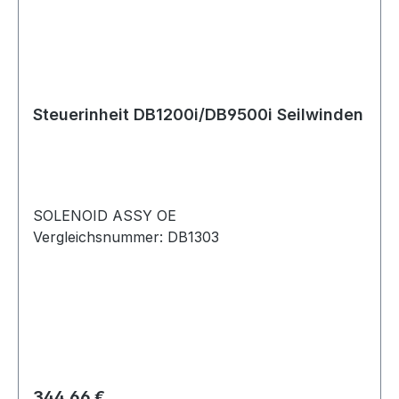
Steuerinheit DB1200i/DB9500i Seilwinden
SOLENOID ASSY OE
Vergleichsnummer: DB1303
Regulärer Preis:
344,66 €