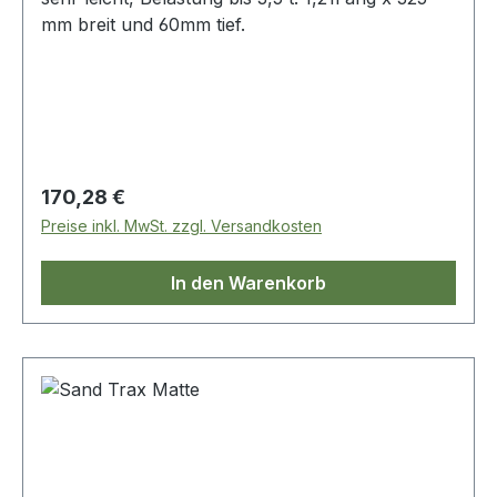
verbunden werden, um eine längere MaxTax
mm breit und 60mm tief.
Schiene zu bilden.
Regulärer Preis:
170,28 €
Preise inkl. MwSt. zzgl. Versandkosten
In den Warenkorb