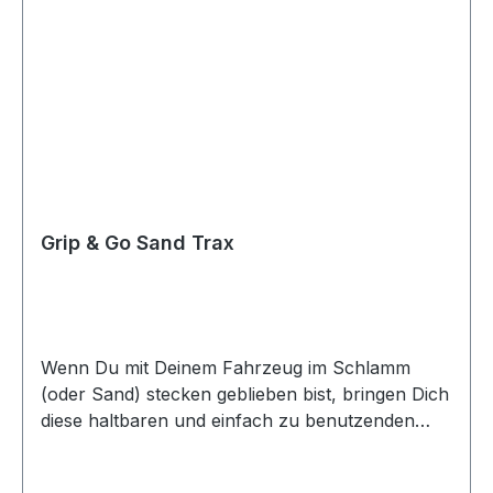
Grip & Go Sand Trax
Wenn Du mit Deinem Fahrzeug im Schlamm
(oder Sand) stecken geblieben bist, bringen Dich
diese haltbaren und einfach zu benutzenden
Bergungsboard im Handumdrehen wieder auf
die Strecke. Einfach zu tragen und zu verstauen.