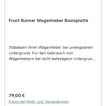
Front Runner Wagenheber Basisplatte
Stabilisiert ihren Wagenheber bei unwegsamen
Untergrund. Für den Gebrauch von
Wagenhebern bei nicht befestigtem Untergrund.
Hat eine kleine Erhöhung in der Mitte, damit die
Platte nicht wegrutscht. Pulverbeschichteter
Stahl Flach, für einen einfache Einlagerung
Regulärer Preis:
79,00 €
Preise inkl. MwSt. zzgl. Versandkosten