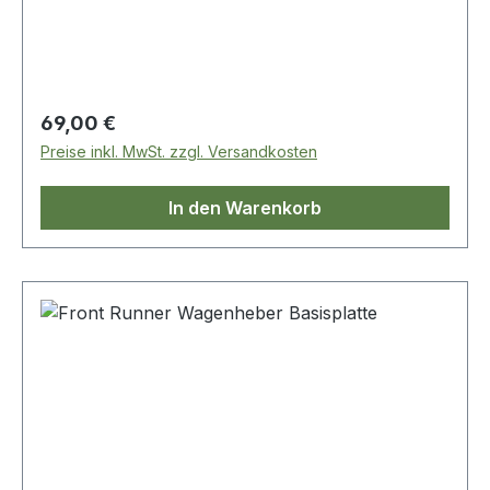
Passend für die meisten Fahrzeuge Erlaubt es,
ihr Fahrzeug mithilfe des Wagenhebers und dem
Front Runner Wagenheber Erweiterungs-Set
aufzubocken wird als Paar geliefert
Regulärer Preis:
69,00 €
Preise inkl. MwSt. zzgl. Versandkosten
In den Warenkorb