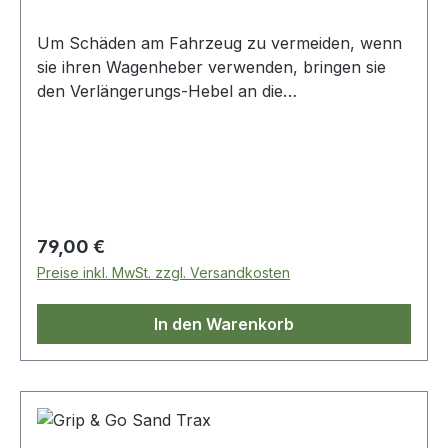
Um Schäden am Fahrzeug zu vermeiden, wenn
sie ihren Wagenheber verwenden, bringen sie
den Verlängerungs-Hebel an die
Wagenheberansatzpunkte an. Dieser Adapter
passt an ihren Wagenheber und in die dafür
vorgesehen Schlitze in ihrem Fahrzeug.
Pulverbeschichteter 3CR12 Edelstahl. Wird sicher
am Fuße des Wagenhebers festgeschraubt.
Kompatibel mit den meisten Schlitzen in den
Regulärer Preis:
79,00 €
Fahrzeugen.
Preise inkl. MwSt. zzgl. Versandkosten
In den Warenkorb