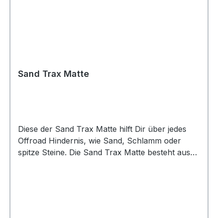
Sand Trax Matte
Diese der Sand Trax Matte hilft Dir über jedes
Offroad Hindernis, wie Sand, Schlamm oder
spitze Steine. Die Sand Trax Matte besteht aus
Gummistreifen (20 mm (B) x 12 mm (H)), die auf
ein 3 mm starkes Stahlkabel aufgezogen sind.
Daraus entsteht diese 1500 mm lange und 220
mm breite Matte für Schwerlasten.