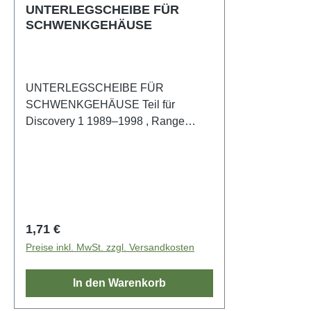
UNTERLEGSCHEIBE FÜR
SCHWENKGEHÄUSE
UNTERLEGSCHEIBE FÜR
SCHWENKGEHÄUSE Teil für
Discovery 1 1989–1998 , Range
Rover Classic 1971–1986, Range
Rover Classic 1986–1991, Range
Rover Classic 1992 - 1994, Defender
1987 - 2006, Defender 2007 OE-
Vergleichs-Nr.: RTC609
Regulärer Preis:
1,71 €
Preise inkl. MwSt. zzgl. Versandkosten
In den Warenkorb