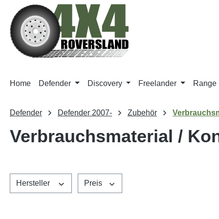
m Hauptinhalt springen
Zur Suche springen
Zur Hauptnavigation springen
Home
Defender
Discovery
Freelander
Range 
Defender
Defender 2007-
Zubehör
Verbrauchsm
Verbrauchsmaterial / Ko
Hersteller
Preis