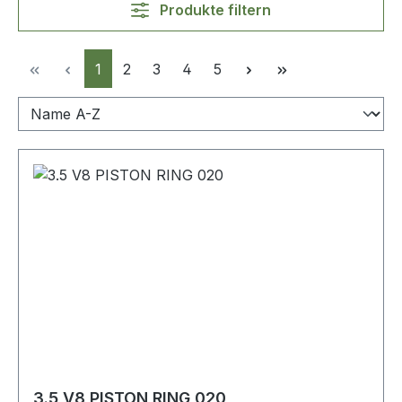
Produkte filtern
Seite
Seite
Seite
Seite
Seite
1
2
3
4
5
3.5 V8 PISTON RING 020