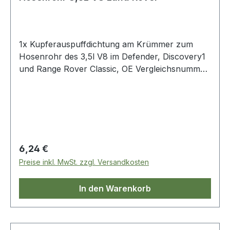
1x Kupferauspuffdichtung am Krümmer zum
Hosenrohr des 3,5l V8 im Defender, Discovery1
und Range Rover Classic, OE Vergleichsnummer:
erc2734
Regulärer Preis:
6,24 €
Preise inkl. MwSt. zzgl. Versandkosten
In den Warenkorb