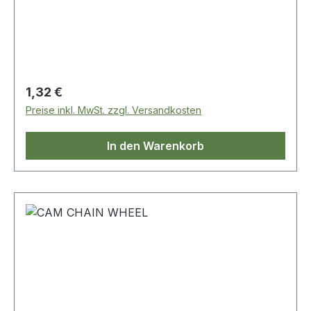
2006 OE-Vergleichs-Nr.: BH605121L
Regulärer Preis:
1,32 €
Preise inkl. MwSt. zzgl. Versandkosten
In den Warenkorb