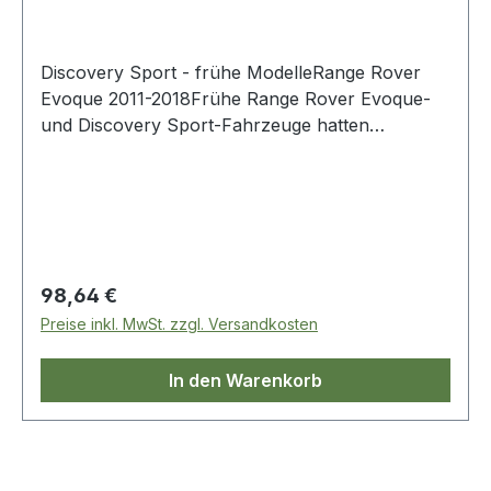
Discovery Sport - frühe ModelleRange Rover
Evoque 2011-2018Frühe Range Rover Evoque-
und Discovery Sport-Fahrzeuge hatten
Zahnstangen, die mit Aluminiumschrauben
zusammengehalten wurden. Diese können
ausfallen und das Fahrzeug ohne Lenkung
verlassen. Dieses Kit besteht aus drei
verbesserten Stahlbolzen zusammen mit einem
neuen Antriebsriemen für die
Regulärer Preis:
98,64 €
Servounterstützung. Keines der Kit-Elemente ist
Preise inkl. MwSt. zzgl. Versandkosten
bei Land Rover erhältlich.
In den Warenkorb