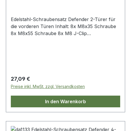
Edelstahl-Schraubensatz Defender 2-Türer für
die vorderen Türen Inhalt: 8x M8x35 Schraube
8x M8x55 Schraube 8x M8 J-Clip
(Carbon/Phosphor beschichtet) 8x
Sicherheitsmutter 8x M8 Unterlegscheibe (nicht
im Bild)
Regulärer Preis:
27,09 €
Preise inkl. MwSt. zzgl. Versandkosten
In den Warenkorb