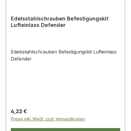
Edelsstahlschrauben Befestigungskit
Lufteinlass Defender
Edelsstahlschrauben Befestigungskit Lufteinlass
Defender
Regulärer Preis:
4,22 €
Preise inkl. MwSt. zzgl. Versandkosten