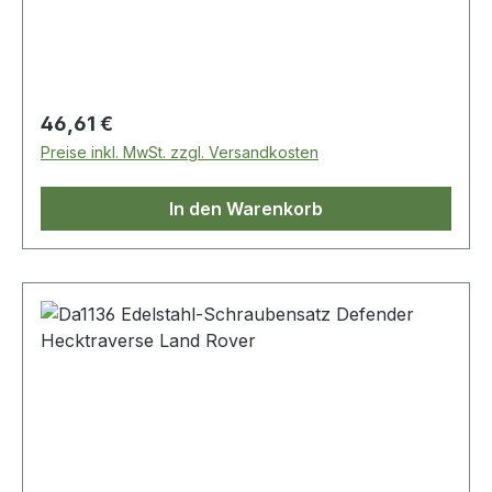
Sicherheitsmutter 16x M8 Unterlegscheibe 4x
M8x80 Schraube 4x M8x100 Schraube
Regulärer Preis:
46,61 €
Preise inkl. MwSt. zzgl. Versandkosten
In den Warenkorb