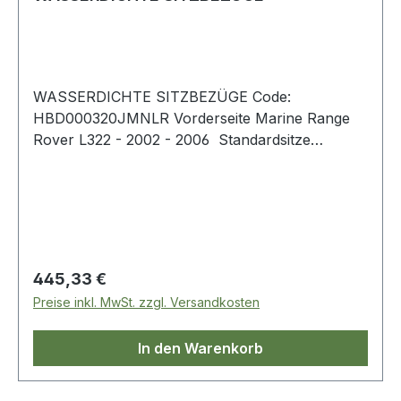
WASSERDICHTE SITZBEZÜGE Code:
HBD000320JMNLR Vorderseite Marine Range
Rover L322 - 2002 - 2006 Standardsitze
inklusive Kopf- und Armlehne
Regulärer Preis:
445,33 €
Preise inkl. MwSt. zzgl. Versandkosten
In den Warenkorb