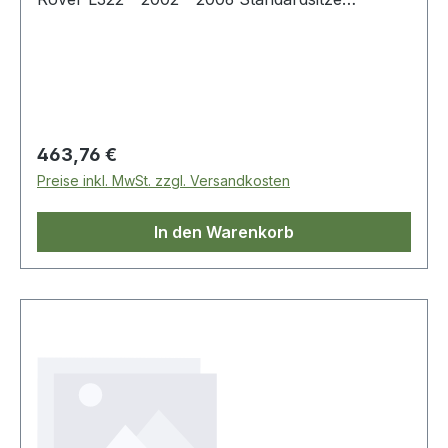
inklusive Kopf- und Armlehne
Regulärer Preis:
463,76 €
Preise inkl. MwSt. zzgl. Versandkosten
In den Warenkorb