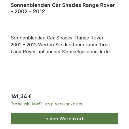
Sonnenblenden Car Shades Range Rover
- 2002 - 2012
Sonnenblenden Car Shades Range Rover -
2002 - 2012 Werten Sie den Innenraum Ihres
Land Rover auf, indem Sie maßgeschneiderte
Car Shades anbringen, eine kostengünstige
Alternative zu Scheibentönungen, die das Licht
im Innenraum um 72 % reduzieren. Car Shades
sind maßgefertigte Sonnenschutzrollos für Ihr
Fahrzeug. Sie passen auf alle Heckscheiben
Ihres Fahrzeugs und bieten Schutz vor hellem
Regulärer Preis:
141,34 €
Licht und UV-Strahlen. Mit den mitgelieferten
Preise inkl. MwSt. zzgl. Versandkosten
speziellen Befestigungsclips können die Schirme
in wenigen Minuten einfach montiert werden.
In den Warenkorb
Darüber hinaus ermöglichen die
maßgeschneiderten Car Shades die volle