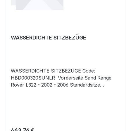
WASSERDICHTE SITZBEZÜGE
WASSERDICHTE SITZBEZÜGE Code:
HBD000320SUNLR Vorderseite Sand Range
Rover L322 - 2002 - 2006 Standardsitze
inklusive Kopf- und Armlehne
Regulärer Preis:
463,76 €