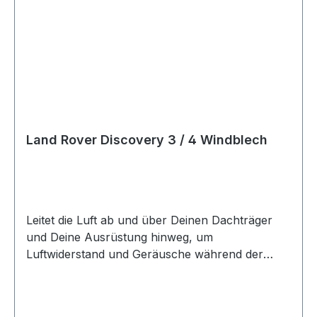
Land Rover Discovery 3 / 4 Windblech
Leitet die Luft ab und über Deinen Dachträger
und Deine Ausrüstung hinweg, um
Luftwiderstand und Geräusche während der
Fahrt zu minimieren. Verbessert Deinen
Kraftstoffverbrauch. Wird an Deinem Slimline II
Dachträger installiert und erstreckt sich bis zum