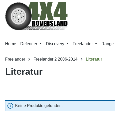
m Hauptinhalt springen
Zur Suche springen
Zur Hauptnavigation springen
Home
Defender
Discovery
Freelander
Range 
Freelander
Freelander 2 2006-2014
Literatur
Literatur
Keine Produkte gefunden.