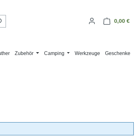
0,00 €
Ware
ther
Zubehör
Camping
Werkzeuge
Geschenke