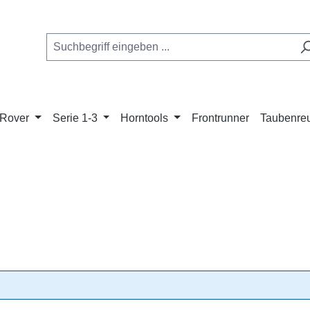
Rover
Serie 1-3
Horntools
Frontrunner
Taubenreu