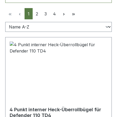
Seite
Seite
Seite
Seite
1
2
3
4
4 Punkt interner Heck-Überrollbügel für
Defender 110 TD4