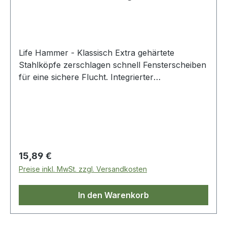
Life Hammer - Klassisch Extra gehärtete
Stahlköpfe zerschlagen schnell Fensterscheiben
für eine sichere Flucht. Integrierter
Gurtschneider mit scharfer Klinge erleichtert das
Durchtrennen von Sicherheitsgurten.
Fluoreszierender Knopf sorgt für Auffindbarkeit
im Dunkeln. Zwei-Wege-Montagesystem
garantiert schnelle Zugänglichkeit. TÜV-geprüft
Regulärer Preis:
15,89 €
Preise inkl. MwSt. zzgl. Versandkosten
In den Warenkorb