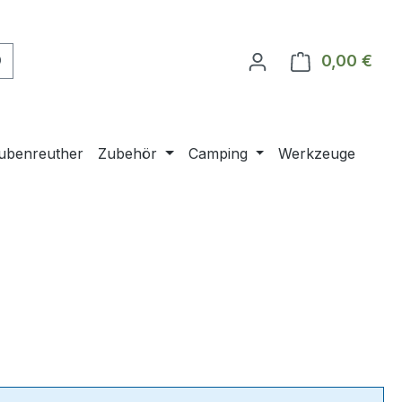
0,00 €
Ware
ubenreuther
Zubehör
Camping
Werkzeuge