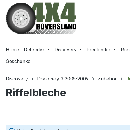
m Hauptinhalt springen
Zur Suche springen
Zur Hauptnavigation springen
Home
Defender
Discovery
Freelander
Ran
Geschenke
Discovery
Discovery 3 2005-2009
Zubehör
R
Riffelbleche