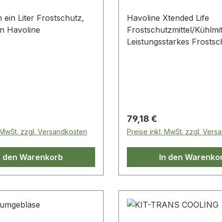
 ein Liter Frostschutz,
Havoline Xtended Life
on Havoline
Frostschutzmittel/Kühlmittel 5 L
Leistungsstarkes Frostsc
mit verlängerter Lebens
Schutz vor Einfrieren un
Überhitzen des Motors
Fortschrittlicher Korrosi
für Kühlsysteme Empfohl
Automobilmotoren mit ve
 Preis:
Regulärer Preis:
79,18 €
Wärmeübertragungsleist
. MwSt. zzgl. Versandkosten
Preise inkl. MwSt. zzgl. Ver
Kavitationsbeständigkeit
Langlebiger Schutz des
n den Warenkorb
In den Warenko
Kühlsystems