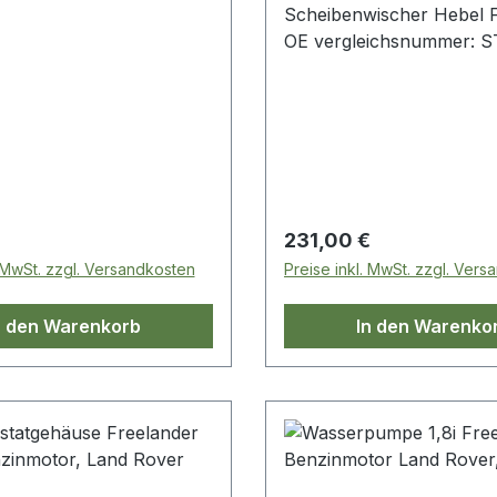
Scheibenwischer Hebel 
OE vergleichsnummer: 
 Preis:
Regulärer Preis:
231,00 €
. MwSt. zzgl. Versandkosten
Preise inkl. MwSt. zzgl. Ver
n den Warenkorb
In den Warenko