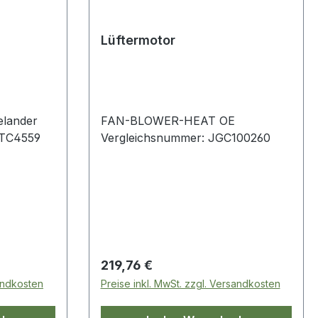
Lüftermotor
elander
FAN-BLOWER-HEAT OE
STC4559
Vergleichsnummer: JGC100260
Regulärer Preis:
219,76 €
sandkosten
Preise inkl. MwSt. zzgl. Versandkosten