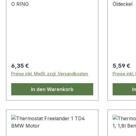
O RING
Öldeckel
Regulärer Preis:
Regulärer
6,35 €
5,59 €
Preise inkl. MwSt. zzgl. Versandkosten
Preise inkl
In den Warenkorb
I