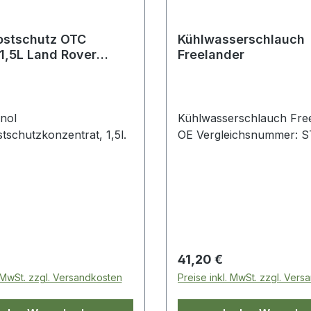
ostschutz OTC
Kühlwasserschlauch
1,5L Land Rover
Freelander
r
nol
Kühlwasserschlauch Fre
tschutzkonzentrat, 1,5l.
OE Vergleichsnummer: 
 Preis:
Regulärer Preis:
41,20 €
. MwSt. zzgl. Versandkosten
Preise inkl. MwSt. zzgl. Ver