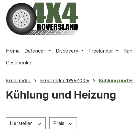
m Hauptinhalt springen
Zur Suche springen
Zur Hauptnavigation springen
Home
Defender
Discovery
Freelander
Ran
Geschenke
Freelander
Freelander 1996-2006
Kühlung und H
Kühlung und Heizung
Hersteller
Preis