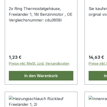
2x Ring Thermostatgehäuse,
Sie kaufen
Freelander 1, 18l Benzinmotor , OE
orginal v
Vergleichsnummer: cdu3858l
Regulärer Preis:
Regulärer
1,23 €
14,63 €
Preise inkl. MwSt. zzgl. Versandkosten
Preise inkl
In den Warenkorb
I