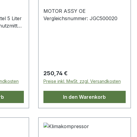
MOTOR ASSY OE
iter
Vergleichsnummer: JGC500020
hutzmittel
dauer
d
onsschutz
en für
rbesserte
Regulärer Preis:
250,74 €
ung
sandkosten
Preise inkl. MwSt. zzgl. Versandkosten
rb
In den Warenkorb