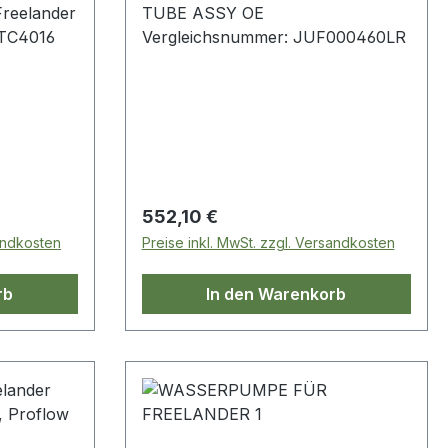
Freelander
TUBE ASSY OE
STC4016
Vergleichsnummer: JUF000460LR
Regulärer Preis:
552,10 €
sandkosten
Preise inkl. MwSt. zzgl. Versandkosten
rb
In den Warenkorb