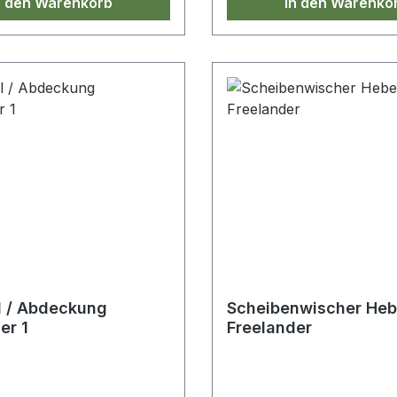
n den Warenkorb
In den Warenko
l / Abdeckung
Scheibenwischer Heb
er 1
Freelander