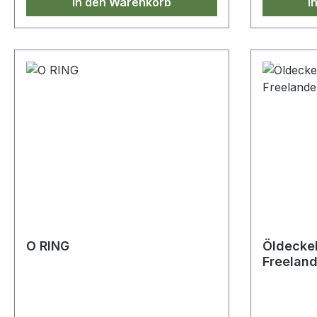
In den Warenkorb
I
O RING
Öldecke
Freeland