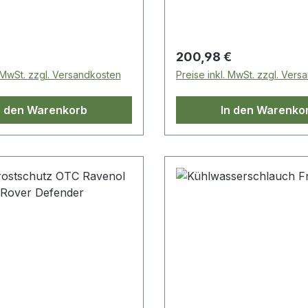
 Preis:
Regulärer Preis:
200,98 €
. MwSt. zzgl. Versandkosten
Preise inkl. MwSt. zzgl. Ver
n den Warenkorb
In den Warenko