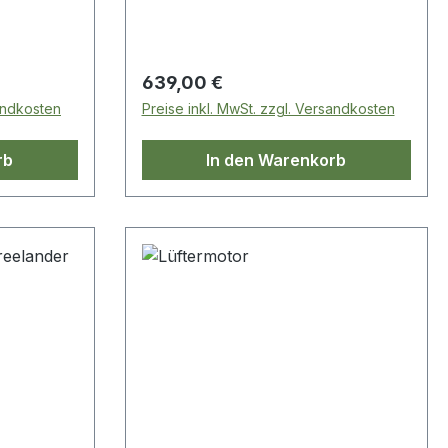
Regulärer Preis:
639,00 €
sandkosten
Preise inkl. MwSt. zzgl. Versandkosten
rb
In den Warenkorb