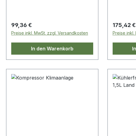
Regulärer Preis:
Regulärer
99,36 €
175,42 €
Preise inkl. MwSt. zzgl. Versandkosten
Preise inkl
In den Warenkorb
I