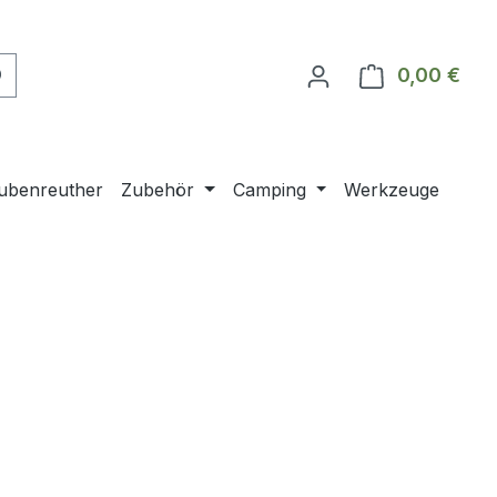
0,00 €
Ware
ubenreuther
Zubehör
Camping
Werkzeuge