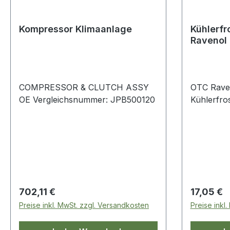
Kompressor Klimaanlage
Kühlerfr
Ravenol 
Defende
COMPRESSOR & CLUTCH ASSY
OTC Rave
OE Vergleichsnummer: JPB500120
Kühlerfros
Regulärer Preis:
Regulärer
702,11 €
17,05 €
Preise inkl. MwSt. zzgl. Versandkosten
Preise inkl