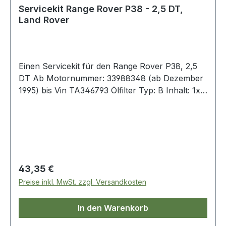
Servicekit Range Rover P38 - 2,5 DT,
Land Rover
Einen Servicekit für den Range Rover P38, 2,5
DT Ab Motornummer: 33988348 (ab Dezember
1995) bis Vin TA346793 Ölfilter Typ: B Inhalt: 1x
Ölfilter 1x Luftfilter 1x Benzinfilter 2x Pollen-
Filter 1x Dichtung-Ölablaßschraube
Regulärer Preis:
43,35 €
Preise inkl. MwSt. zzgl. Versandkosten
In den Warenkorb