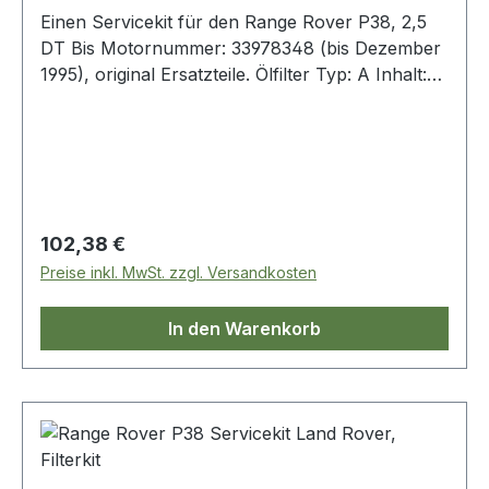
Einen Servicekit für den Range Rover P38, 2,5
DT Bis Motornummer: 33978348 (bis Dezember
1995), original Ersatzteile. Ölfilter Typ: A Inhalt:
1x Ölfilter 1x Luftfilter 1x Benzinfilter 2x Pollen-
Filter 1x Dichtung-Ölablaßschraube
Regulärer Preis:
102,38 €
Preise inkl. MwSt. zzgl. Versandkosten
In den Warenkorb