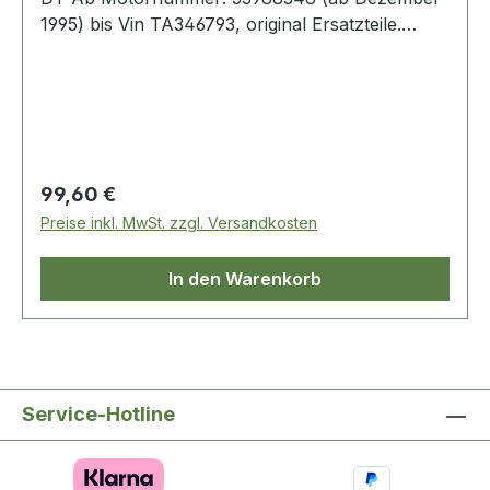
1995) bis Vin TA346793, original Ersatzteile.
Ölfilter Typ: B Inhalt: 1x Ölfilter 1x Luftfilter 1x
Benzinfilter 2x Pollen- Filter 1x Dichtung-
Ölablaßschraube
Regulärer Preis:
99,60 €
Preise inkl. MwSt. zzgl. Versandkosten
In den Warenkorb
Service-Hotline