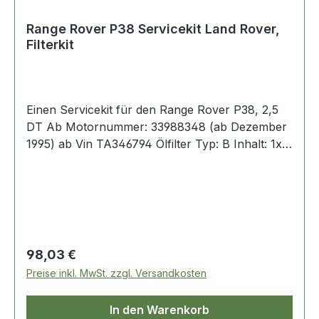
Range Rover P38 Servicekit Land Rover,
Filterkit
Einen Servicekit für den Range Rover P38, 2,5
DT Ab Motornummer: 33988348 (ab Dezember
1995) ab Vin TA346794 Ölfilter Typ: B Inhalt: 1x
Ölfilter 1x Luftfilter 1x Benzinfilter 2x Pollen-
Filter 1x Dichtung-Ölablaßschraube
Regulärer Preis:
98,03 €
Preise inkl. MwSt. zzgl. Versandkosten
In den Warenkorb