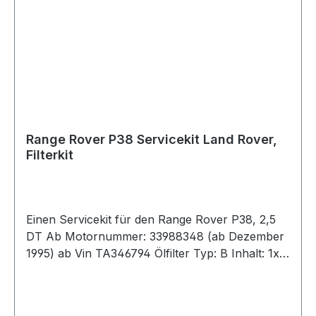
Range Rover P38 Servicekit Land Rover,
Filterkit
Einen Servicekit für den Range Rover P38, 2,5
DT Ab Motornummer: 33988348 (ab Dezember
1995) ab Vin TA346794 Ölfilter Typ: B Inhalt: 1x
Ölfilter 1x Luftfilter 1x Benzinfilter 2x Pollen-
Filter 1x Dichtung-Ölablaßschraube