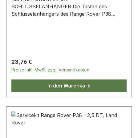
SCHLÜSSELANHÄNGER Die Tasten des
Schlüsselanhängers des Range Rover P38
neigen dazu, abzunutzen und sehr schmuddelig
und unbrauchbar zu werden. Beheben Sie
dieses Problem mit diesem praktischen
Reparaturset. Range Rover P38
Regulärer Preis:
23,76 €
Preise inkl. MwSt. zzgl. Versandkosten
In den Warenkorb