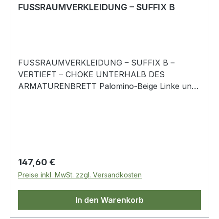
FUSSRAUMVERKLEIDUNG – SUFFIX B
FUSSRAUMVERKLEIDUNG – SUFFIX B –
VERTIEFT – CHOKE UNTERHALB DES
ARMATURENBRETT Palomino-Beige Linke und
Rechte Seite Range Rover-Classic
Regulärer Preis:
147,60 €
Preise inkl. MwSt. zzgl. Versandkosten
In den Warenkorb