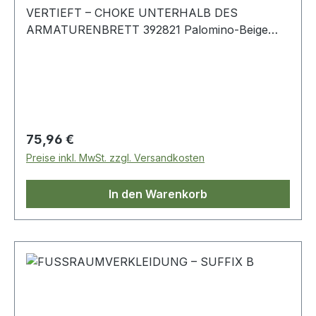
VERTIEFT – CHOKE UNTERHALB DES
ARMATURENBRETT 392821 Palomino-Beige
Linkslenker Linke Seite Range Rover-Classic
Regulärer Preis:
75,96 €
Preise inkl. MwSt. zzgl. Versandkosten
In den Warenkorb