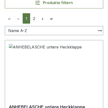
Produkte filtern
Seite
Seite
1
2
ANHEBELASCHE untere Heckklappe