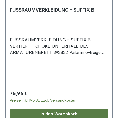
FUSSRAUMVERKLEIDUNG – SUFFIX B
FUSSRAUMVERKLEIDUNG – SUFFIX B –
VERTIEFT – CHOKE UNTERHALB DES
ARMATURENBRETT 392822 Palomino-Beige
Rechte Seite Range Rover-Classic
Regulärer Preis:
75,96 €
Preise inkl. MwSt. zzgl. Versandkosten
In den Warenkorb