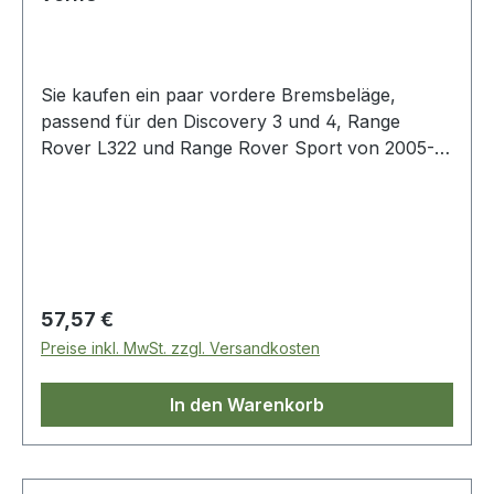
Sie kaufen ein paar vordere Bremsbeläge,
passend für den Discovery 3 und 4, Range
Rover L322 und Range Rover Sport von 2005-
2009, orginal von AP. OE Vergleichsnummer:
sfp500010
Regulärer Preis:
57,57 €
Preise inkl. MwSt. zzgl. Versandkosten
In den Warenkorb