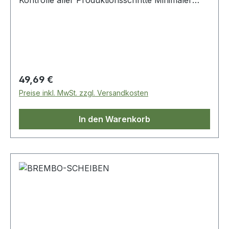
Kontrolle aller Produktionsschritte Minimaler
Rückstand, optimaler Fahrkomfort, geräuscharm
Einfache Identifizierung Breites Zubehör- und
Montagesatzangebot ECE-R90 homologiert
Regulärer Preis:
49,69 €
Preise inkl. MwSt. zzgl. Versandkosten
In den Warenkorb