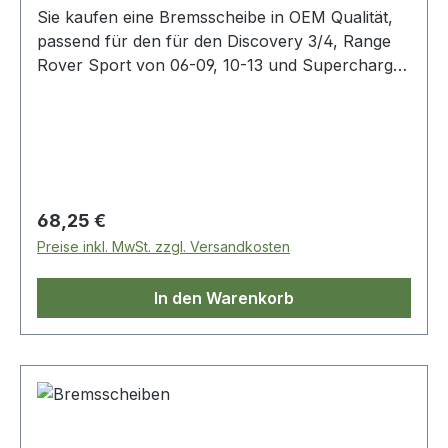
Sie kaufen eine Bremsscheibe in OEM Qualität,
passend für den für den Discovery 3/4, Range
Rover Sport von 06-09, 10-13 und Supercharged
06-09. OE Vergleichsnummer: sdb000646
Regulärer Preis:
68,25 €
Preise inkl. MwSt. zzgl. Versandkosten
In den Warenkorb