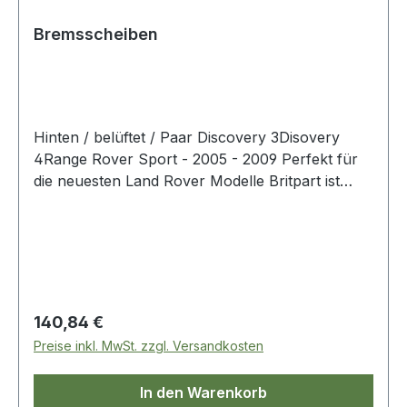
Bremsscheiben
Hinten / belüftet / Paar Discovery 3Disovery
4Range Rover Sport - 2005 - 2009 Perfekt für
die neuesten Land Rover Modelle Britpart ist
stolz darauf, offizieller Partner von Brembo zu
sein und bietet die neue Brembo Lightweight-
Bremsscheibe an, die speziell für einige der
neuesten Land Rover Modelle entwickelt wurde.
Hergestellt im selben Werk wie das Original,
bietet sie eine Gewichtsreduzierung von bis zu 15
Regulärer Preis:
140,84 €
%. Dadurch wird die Leistung verbessert und der
Preise inkl. MwSt. zzgl. Versandkosten
Kraftstoffverbrauch sowie die Emissionen des
Fahrzeugs reduziert.
In den Warenkorb