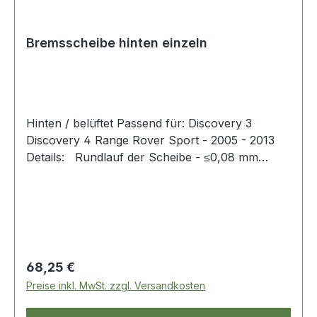
Bremsscheibe hinten einzeln
Hinten / belüftet Passend für: Discovery 3
Discovery 4 Range Rover Sport - 2005 - 2013
Details: Rundlauf der Scheibe - ≤0,08 mm
Unwuchtanforderung - ≤150g.cm Beschichtung -
5~20μm NA-Farbe Salzsprühtest - 120 Stunden
Regulärer Preis:
68,25 €
Preise inkl. MwSt. zzgl. Versandkosten