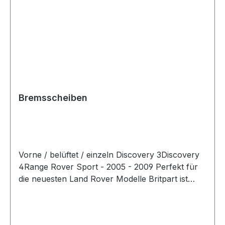
Bremsscheiben
Vorne / belüftet / einzeln Discovery 3Discovery
4Range Rover Sport - 2005 - 2009 Perfekt für
die neuesten Land Rover Modelle Britpart ist
stolz darauf, offizieller Partner von Brembo zu
sein und bietet die neue Brembo Lightweight-
Bremsscheibe an, die speziell für einige der