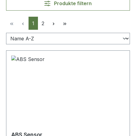
Produkte filtern
Seite
Seite
1
2
ABS Sensor