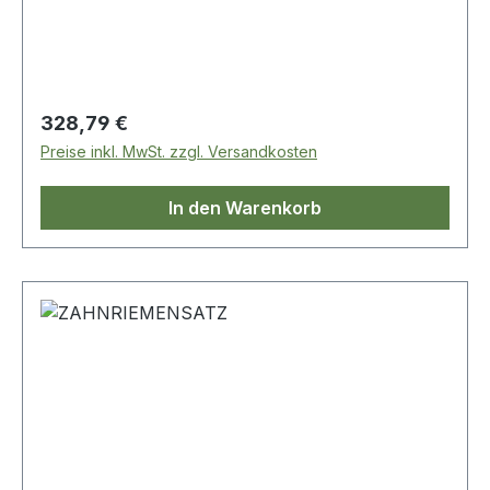
Vergleichsnr.: LR032527
Regulärer Preis:
328,79 €
Preise inkl. MwSt. zzgl. Versandkosten
In den Warenkorb