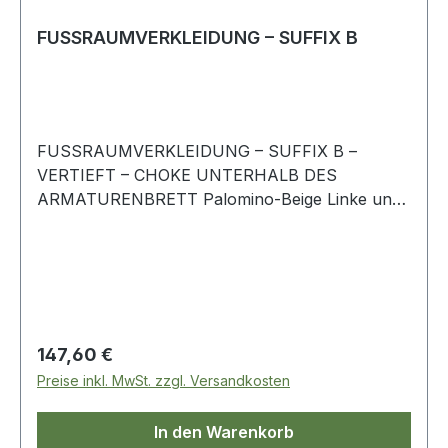
FUSSRAUMVERKLEIDUNG – SUFFIX B
FUSSRAUMVERKLEIDUNG – SUFFIX B –
VERTIEFT – CHOKE UNTERHALB DES
ARMATURENBRETT Palomino-Beige Linke und
Rechte Seite Range Rover-Classic
Regulärer Preis:
147,60 €
Preise inkl. MwSt. zzgl. Versandkosten
In den Warenkorb