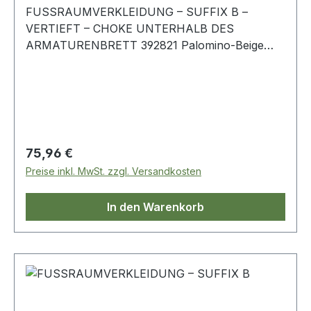
FUSSRAUMVERKLEIDUNG – SUFFIX B –
VERTIEFT – CHOKE UNTERHALB DES
ARMATURENBRETT 392821 Palomino-Beige
Linkslenker Linke Seite Range Rover-Classic
Regulärer Preis:
75,96 €
Preise inkl. MwSt. zzgl. Versandkosten
In den Warenkorb