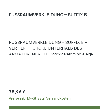
FUSSRAUMVERKLEIDUNG – SUFFIX B
FUSSRAUMVERKLEIDUNG – SUFFIX B –
VERTIEFT – CHOKE UNTERHALB DES
ARMATURENBRETT 392822 Palomino-Beige
Rechte Seite Range Rover-Classic
Regulärer Preis:
75,96 €
Preise inkl. MwSt. zzgl. Versandkosten