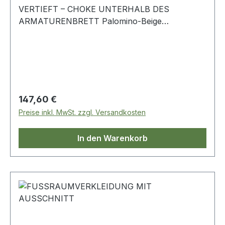
VERTIEFT – CHOKE UNTERHALB DES
ARMATURENBRETT Palomino-Beige
Linkslenker linke und rechte Seite Range Rover-
Classic
Regulärer Preis:
147,60 €
Preise inkl. MwSt. zzgl. Versandkosten
In den Warenkorb