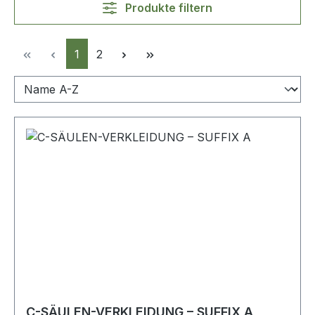
Produkte filtern
Seite
Seite
1
2
C-SÄULEN-VERKLEIDUNG – SUFFIX A