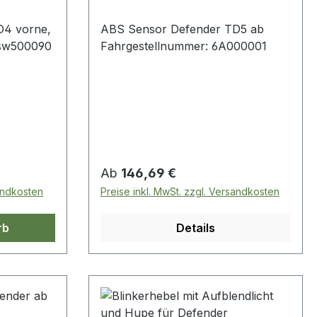
D4 vorne,
ABS Sensor Defender TD5 ab
ssw500090
Fahrgestellnummer: 6A000001
Regulärer Preis:
Ab
146,69 €
sandkosten
Preise inkl. MwSt. zzgl. Versandkosten
rb
Details