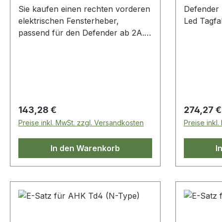
Sie kaufen einen rechten vorderen
Defender 
elektrischen Fensterheber,
Led Tagfa
passend für den Defender ab 2A.
Vergleichsnummer: cuh000082
Regulärer Preis:
Regulärer
143,28 €
274,27 €
Preise inkl. MwSt. zzgl. Versandkosten
Preise inkl
In den Warenkorb
I