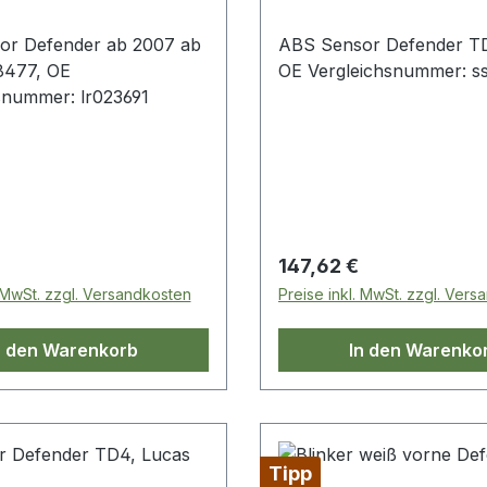
or Defender ab 2007 ab
ABS Sensor Defender T
8477, OE
OE Vergleichsnummer: 
snummer: lr023691
 Preis:
Regulärer Preis:
147,62 €
. MwSt. zzgl. Versandkosten
Preise inkl. MwSt. zzgl. Ver
n den Warenkorb
In den Warenko
Tipp