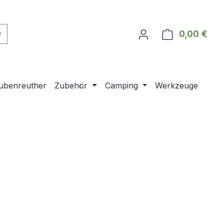
0,00 €
Ware
ubenreuther
Zubehör
Camping
Werkzeuge