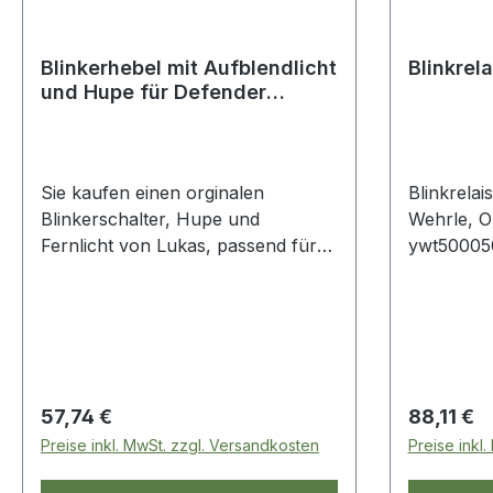
Blinkerhebel mit Aufblendlicht
Blinkrel
und Hupe für Defender
Blinkerschalter
Sie kaufen einen orginalen
Blinkrela
Blinkerschalter, Hupe und
Wehrle, O
Fernlicht von Lukas, passend für
ywt50005
alle Defender von 1987 bis heute,
ab wa138480, OE
Vergleichsnummer xpb101290
Sofort lieferbar. OE
Vergleichsnummer:
XPB101290LUCAS
Regulärer Preis:
Regulärer
57,74 €
88,11 €
Preise inkl. MwSt. zzgl. Versandkosten
Preise inkl