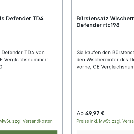
ais Defender TD4
Bürstensatz Wischer
Defender rtc198
is Defender TD4 von
Sie kaufen den Bürstensa
E Vergleichsnummer:
den Wischermotor des D
0
vorne, OE Vergleichsnu
rtc198
 Preis:
Regulärer Preis:
Ab
49,97 €
. MwSt. zzgl. Versandkosten
Preise inkl. MwSt. zzgl. Ver