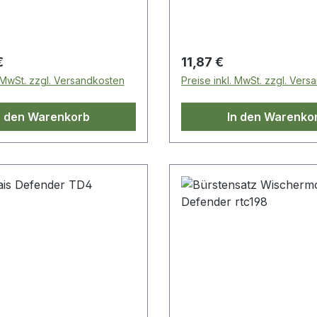
 Preis:
Regulärer Preis:
€
11,87 €
. MwSt. zzgl. Versandkosten
Preise inkl. MwSt. zzgl. Ver
n den Warenkorb
In den Warenko