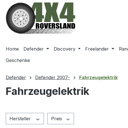
m Hauptinhalt springen
Zur Suche springen
Zur Hauptnavigation springen
Home
Defender
Discovery
Freelander
Ran
Geschenke
Defender
Defender 2007-
Fahrzeugelektrik
Fahrzeugelektrik
Hersteller
Preis