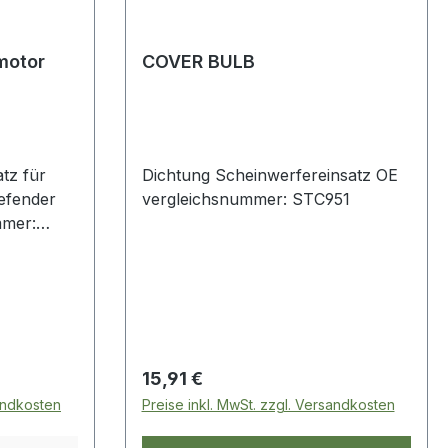
motor
COVER BULB
tz für
Dichtung Scheinwerfereinsatz OE
efender
vergleichsnummer: STC951
mmer:
Regulärer Preis:
15,91 €
sandkosten
Preise inkl. MwSt. zzgl. Versandkosten