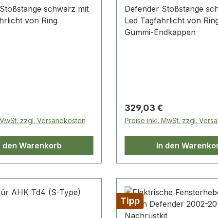
Stoßstange schwarz mit
Defender Stoßstange sc
hrlicht von Ring
Led Tagfahrlicht von Ring
Gummi-Endkappen
 Preis:
Regulärer Preis:
329,03 €
. MwSt. zzgl. Versandkosten
Preise inkl. MwSt. zzgl. Ver
n den Warenkorb
In den Warenko
Tipp