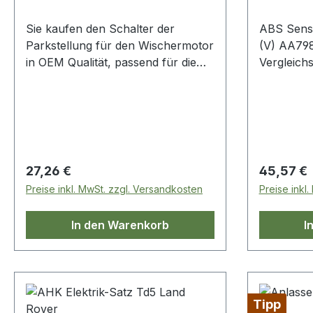
Sie kaufen den Schalter der
ABS Sens
Parkstellung für den Wischermotor
(V) AA79
in OEM Qualität, passend für die
Vergleich
Serie 3 und den Defender Neu in
unserem Geschäft. OE
Vergleichsnummer: 520160 /
LR057182G
Regulärer Preis:
Regulärer
27,26 €
45,57 €
Preise inkl. MwSt. zzgl. Versandkosten
Preise inkl
In den Warenkorb
I
Tipp