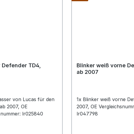
r Defender TD4,
Blinker weiß vorne D
ab 2007
asser von Lucas für den
1x Blinker weiß vorne De
ab 2007, OE
2007, OE Vergleichsnum
snummer: lr025840
lr047798