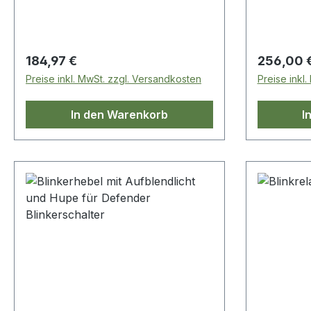
Regulärer Preis:
Regulärer
184,97 €
256,00 
Preise inkl. MwSt. zzgl. Versandkosten
Preise inkl
In den Warenkorb
I