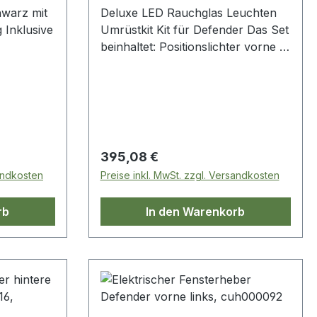
hwarz mit
Deluxe LED Rauchglas Leuchten
 Inklusive
Umrüstkit Kit für Defender Das Set
beinhaltet: Positionslichter vorne
Blinker hinten und vorne
Rücklicht/Bremslicht hinten
Rückfahrscheinwerfer
Nebelschlussleuchte
Nummernschildbeleuchtung
Regulärer Preis:
395,08 €
sandkosten
Preise inkl. MwSt. zzgl. Versandkosten
rb
In den Warenkorb