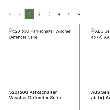
Seite
Seite
Seite
Seite
1
2
3
4
520160G Parkschalter
ABS Sen
Wischer Defender Serie
ab (V) 