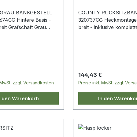
GRAU BANKGESTELL
COUNTY RÜCKSITZBAN
674CG Hintere Basis -
320737CG Heckmontage
eit Grafschaft Grau
breit - inklusive komplet
- bis 2007 Serie
Montagesatz Grafschaft 
Defender - bis 2007 Seri
 Preis:
Regulärer Preis:
144,43 €
. MwSt. zzgl. Versandkosten
Preise inkl. MwSt. zzgl. Ver
n den Warenkorb
In den Warenko