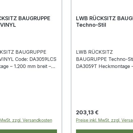
CKSITZ BAUGRUPPE
LWB RÜCKSITZ BAUG
VINYL
Techno-Stil
KSITZ BAUGRUPPE
LWB RÜCKSITZ
INYL Code: DA3059LCS
BAUGRUPPE Techno-Stil
ge – 1.200 mm breit –
DA3059T Heckmontage –
 komplettem Montagesatz
mm breit – inklusive kom
Montagesatz Techno-Stil Defende
110 - bis 2007 Serie LWB
 Preis:
Regulärer Preis:
203,13 €
. MwSt. zzgl. Versandkosten
Preise inkl. MwSt. zzgl. Ver