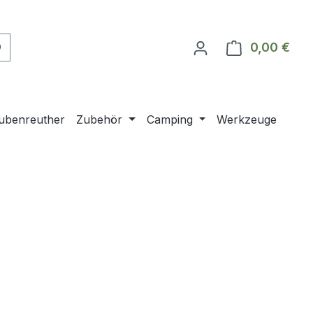
0,00 €
Ware
ubenreuther
Zubehör
Camping
Werkzeuge