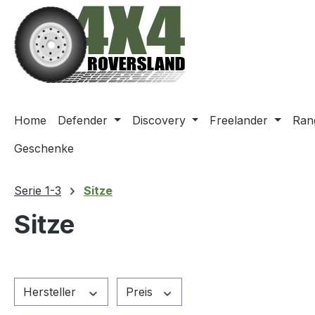
m Hauptinhalt springen
Zur Suche springen
Zur Hauptnavigation springen
Home
Defender
Discovery
Freelander
Ran
Geschenke
Serie 1-3
Sitze
Sitze
Hersteller
Preis