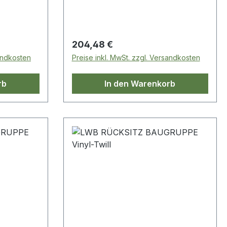
Regulärer Preis:
204,48 €
sandkosten
Preise inkl. MwSt. zzgl. Versandkosten
rb
In den Warenkorb