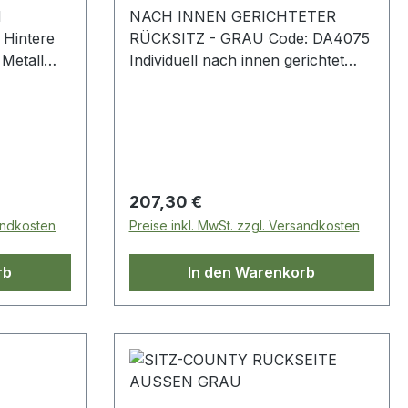
N
NACH INNEN GERICHTETER
RÜCKSITZ - GRAU Code: DA4075
 Metall
Individuell nach innen gerichtet
Grau Defender - bis 2007 Serie
Regulärer Preis:
207,30 €
sandkosten
Preise inkl. MwSt. zzgl. Versandkosten
rb
In den Warenkorb