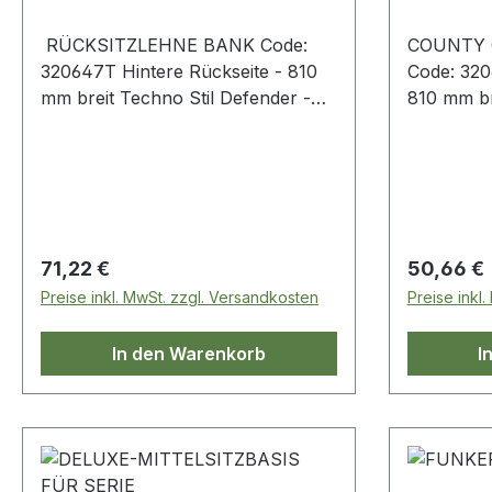
RÜCKSITZLEHNE BANK Code:
COUNTY 
320647T Hintere Rückseite - 810
Code: 320
mm breit Techno Stil Defender -
810 mm br
bis 2007 Serie
Defender 
Regulärer Preis:
Regulärer
71,22 €
50,66 €
Preise inkl. MwSt. zzgl. Versandkosten
Preise inkl
In den Warenkorb
I