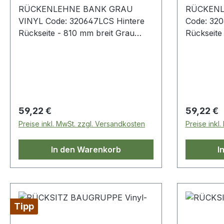
RÜCKENLEHNE BANK GRAU
RÜCKENL
VINYL Code: 320647LCS Hintere
Code: 320
Rückseite - 810 mm breit Grau
Rückseite 
Defender - bis 2007 Serie
Twill 
Regulärer Preis:
Regulärer
59,22 €
59,22 €
Preise inkl. MwSt. zzgl. Versandkosten
Preise inkl
In den Warenkorb
I
Tipp