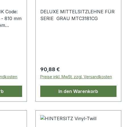
K Code:
DELUXE MITTELSITZLEHNE FÜR
 - 810 mm
SERIE GRAU MTC3181CG
tem
grau
e
Regulärer Preis:
90,88 €
sandkosten
Preise inkl. MwSt. zzgl. Versandkosten
rb
In den Warenkorb