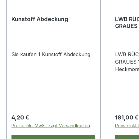
Kunstoff Abdeckung
LWB RÜ
GRAUES 
Sie kaufen 1 Kunstoff Abdeckung
LWB RÜC
GRAUES V
Heckmonta
inklusive
Grau Defender 110 - bis 2007 Serie
LWB
Regulärer Preis:
Regulärer
4,20 €
181,00 €
Preise inkl. MwSt. zzgl. Versandkosten
Preise inkl