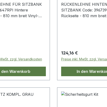
EHNE FÜR SITZBANK
RÜCKENLEHNE HINTE
647RPI Hintere
SITZBANK Code: 396739 Hintere
- 810 mm breit Vinyl-
Rückseite - 810 mm breit
Defender - bis 2007 Serie
gesichert Schwarz Defender - bis
2007 Serie
 Preis:
Regulärer Preis:
124,16 €
. MwSt. zzgl. Versandkosten
Preise inkl. MwSt. zzgl. Ver
n den Warenkorb
In den Warenko