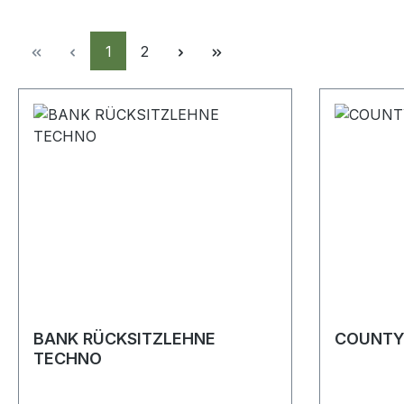
Seite
Seite
1
2
BANK RÜCKSITZLEHNE
COUNTY
TECHNO