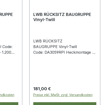
RUPPE
LWB RÜCKSITZ BAUGRUPPE
Vinyl-Twill
LWB RÜCKSITZ
 Code:
BAUGRUPPE Vinyl-Twill
 1.200
Code: DA3059RPI Heckmontage –
plettem
1.200 mm breit – inklusive
r
komplettem Montagesatz Vinyl-
Twill Defender 110 - bis 2007 Serie
LWB
Regulärer Preis:
181,00 €
sandkosten
Preise inkl. MwSt. zzgl. Versandkosten