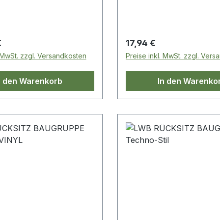
 Preis:
Regulärer Preis:
€
17,94 €
. MwSt. zzgl. Versandkosten
Preise inkl. MwSt. zzgl. Ver
n den Warenkorb
In den Warenko