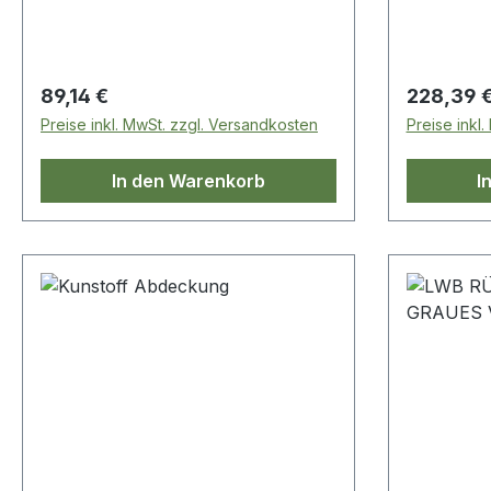
Regulärer Preis:
Regulärer
89,14 €
228,39 
Preise inkl. MwSt. zzgl. Versandkosten
Preise inkl
In den Warenkorb
I