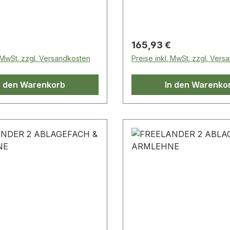
 Preis:
Regulärer Preis:
165,93 €
. MwSt. zzgl. Versandkosten
Preise inkl. MwSt. zzgl. Ver
n den Warenkorb
In den Warenko