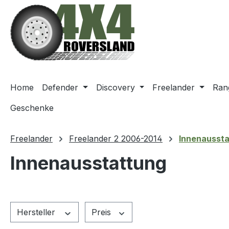
m Hauptinhalt springen
Zur Suche springen
Zur Hauptnavigation springen
Home
Defender
Discovery
Freelander
Ran
Geschenke
Freelander
Freelander 2 2006-2014
Innenausst
Innenausstattung
Hersteller
Preis