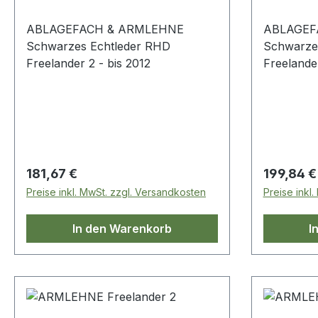
ABLAGEFACH & ARMLEHNE
ABLAGEF
Schwarzes Echtleder RHD
Schwarze
Freelander 2 - bis 2012
Freelander
Regulärer Preis:
Regulärer
181,67 €
199,84 €
Preise inkl. MwSt. zzgl. Versandkosten
Preise inkl
In den Warenkorb
I