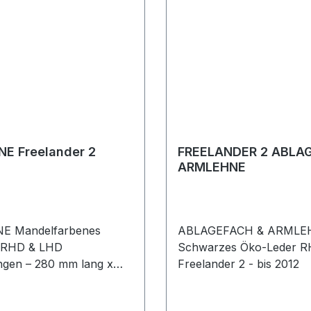
E Freelander 2
FREELANDER 2 ABLA
ARMLEHNE
 Mandelfarbenes
ABLAGEFACH & ARMLE
r RHD & LHD
Schwarzes Öko-Leder 
gen – 280 mm lang x
Freelander 2 - bis 2012
reit x 220 mm hoch
r 2 - ab 2013