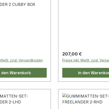
DER 2 CUBBY BOX
 Preis:
Regulärer Preis:
207,00 €
. MwSt. zzgl. Versandkosten
Preise inkl. MwSt. zzgl. Ver
n den Warenkorb
In den Warenko