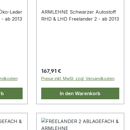
Öko-Leder
ARMLEHNE Schwarzer Autostoff
der 2 - ab 2013
RHD & LHD Freelander 2 - ab 2013
Regulärer Preis:
167,91 €
sandkosten
Preise inkl. MwSt. zzgl. Versandkosten
rb
In den Warenkorb