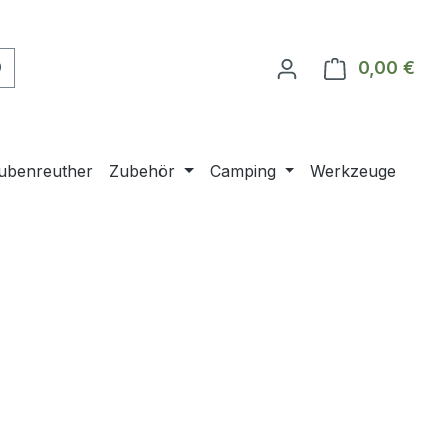
0,00 €
Ware
ubenreuther
Zubehör
Camping
Werkzeuge