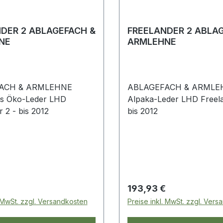
DER 2 ABLAGEFACH &
FREELANDER 2 ABLA
NE
ARMLEHNE
ACH & ARMLEHNE
ABLAGEFACH & ARMLE
s Öko-Leder LHD
Alpaka-Leder LHD Freelander 2 -
 2 - bis 2012
bis 2012
 Preis:
Regulärer Preis:
193,93 €
. MwSt. zzgl. Versandkosten
Preise inkl. MwSt. zzgl. Ver