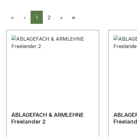
Seite
Seite
1
2
ABLAGEFACH & ARMLEHNE
ABLAGE
Freelander 2
Freelan