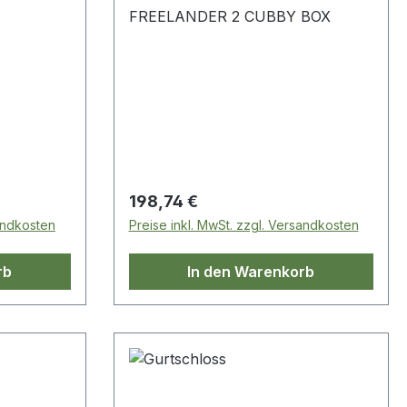
FREELANDER 2 CUBBY BOX
Regulärer Preis:
198,74 €
sandkosten
Preise inkl. MwSt. zzgl. Versandkosten
rb
In den Warenkorb