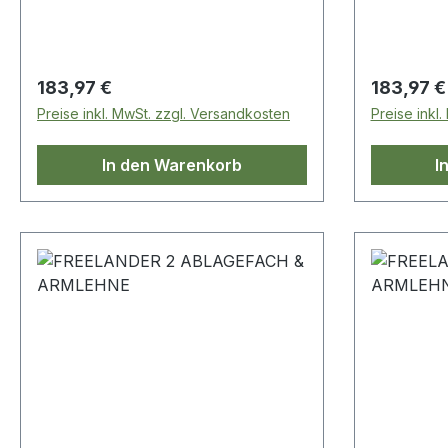
Regulärer Preis:
Regulärer
183,97 €
183,97 €
Preise inkl. MwSt. zzgl. Versandkosten
Preise inkl
In den Warenkorb
I