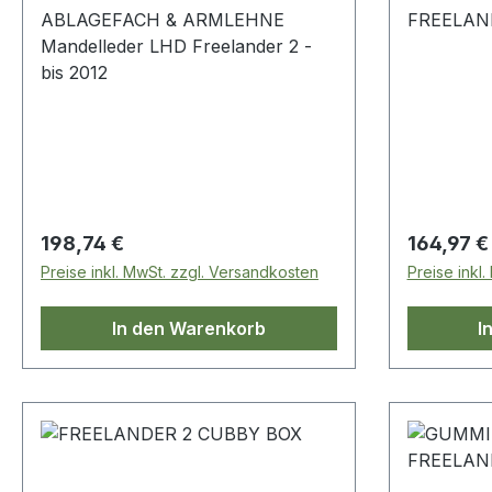
ABLAGEFACH & ARMLEHNE
FREELAN
Mandelleder LHD Freelander 2 -
bis 2012
Regulärer Preis:
Regulärer
198,74 €
164,97 €
Preise inkl. MwSt. zzgl. Versandkosten
Preise inkl
In den Warenkorb
I