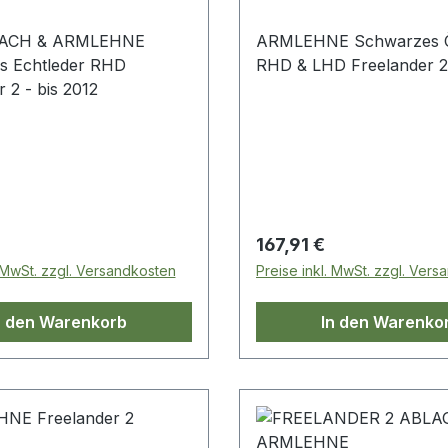
ACH & ARMLEHNE
ARMLEHNE Schwarzes 
s Echtleder RHD
RHD & LHD Freelan
 2 - bis 2012
 Preis:
Regulärer Preis:
167,91 €
. MwSt. zzgl. Versandkosten
Preise inkl. MwSt. zzgl. Ver
n den Warenkorb
In den Warenko