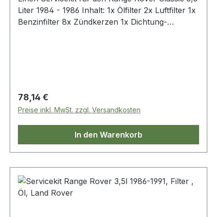
Liter 1984 - 1986 Inhalt: 1x Ölfilter 2x Luftfilter 1x
Benzinfilter 8x Zündkerzen 1x Dichtung-
Ölablaßschraube 2x Flammenrückschlag-
Sicherung
Regulärer Preis:
78,14 €
Preise inkl. MwSt. zzgl. Versandkosten
In den Warenkorb