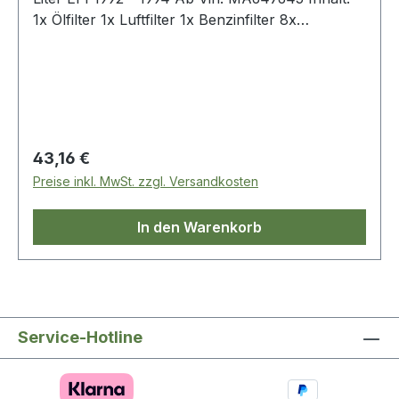
1x Ölfilter 1x Luftfilter 1x Benzinfilter 8x
Zündkerzen 1x Dichtung-Ölablaßschraube
Regulärer Preis:
43,16 €
Preise inkl. MwSt. zzgl. Versandkosten
In den Warenkorb
Service-Hotline