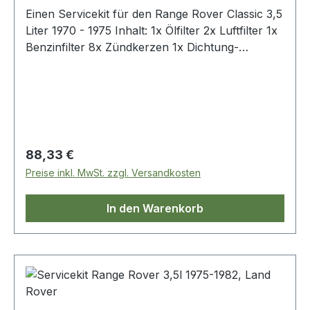
Einen Servicekit für den Range Rover Classic 3,5
Liter 1970 - 1975 Inhalt: 1x Ölfilter 2x Luftfilter 1x
Benzinfilter 8x Zündkerzen 1x Dichtung-
Ölablaßschraube 2x Flammenrückschlag-
Sicherung 1x Unterbrecherkontakt 1x
Kondensator
Regulärer Preis:
88,33 €
Preise inkl. MwSt. zzgl. Versandkosten
In den Warenkorb