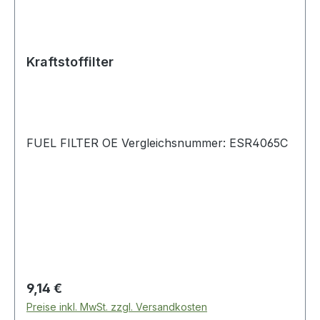
Kraftstoffilter
FUEL FILTER OE Vergleichsnummer: ESR4065C
Regulärer Preis:
9,14 €
Preise inkl. MwSt. zzgl. Versandkosten