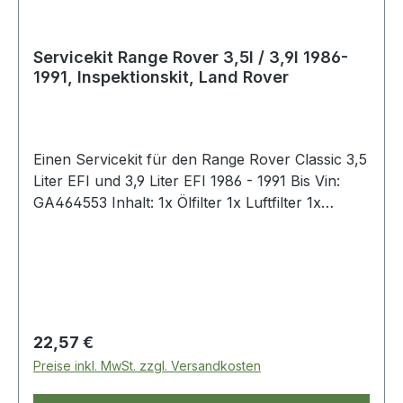
Servicekit Range Rover 3,5l / 3,9l 1986-
1991, Inspektionskit, Land Rover
Einen Servicekit für den Range Rover Classic 3,5
Liter EFI und 3,9 Liter EFI 1986 - 1991 Bis Vin:
GA464553 Inhalt: 1x Ölfilter 1x Luftfilter 1x
Benzinfilter 1x Dichtung-Ölablaßschraube
Regulärer Preis:
22,57 €
Preise inkl. MwSt. zzgl. Versandkosten