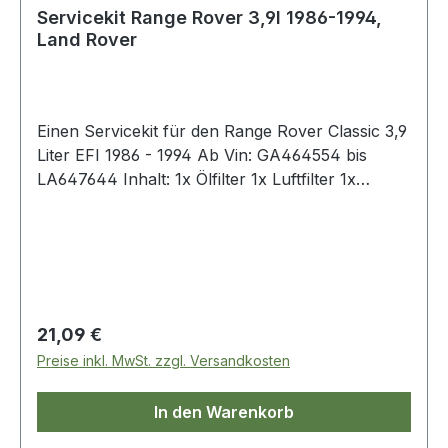
Servicekit Range Rover 3,9l 1986-1994,
Land Rover
Einen Servicekit für den Range Rover Classic 3,9
Liter EFI 1986 - 1994 Ab Vin: GA464554 bis
LA647644 Inhalt: 1x Ölfilter 1x Luftfilter 1x
Benzinfilter 1x Dichtung-Ölablaßschraube
Regulärer Preis:
21,09 €
Preise inkl. MwSt. zzgl. Versandkosten
In den Warenkorb