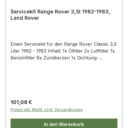
Servicekit Range Rover 3,5l 1982-1983,
Land Rover
Einen Servicekit für den Range Rover Classic 3,5
Liter 1982 - 1983 Inhalt: 1x Ölfilter 2x Luftfilter 1x
Benzinfilter 8x Zündkerzen 1x Dichtung-
Ölablaßschraube 2x Flammenrückschlag-
Sicherung 1x Unterbrecherkontakt 1x
Kondensator
Regulärer Preis:
101,08 €
Preise inkl. MwSt. zzgl. Versandkosten
In den Warenkorb