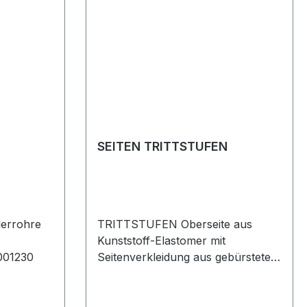
SEITEN TRITTSTUFEN
lerrohre
TRITTSTUFEN Oberseite aus
Kunststoff-Elastomer mit
001230
Seitenverkleidung aus gebürstetem
Aluminium Range Rover Sport -
2005 - 2013