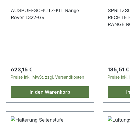
AUSPUFFSCHUTZ-KIT Range
SPRITZS
Rover L322-G4
RECHTE 
RANGE R
2002–20
Regulärer Preis:
Regulärer
623,15 €
135,51 €
Preise inkl. MwSt. zzgl. Versandkosten
Preise inkl
In den Warenkorb
I