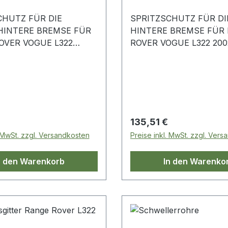
CHUTZ FÜR DIE
SPRITZSCHUTZ FÜR DI
HINTERE BREMSE FÜR
HINTERE BREMSE FÜR
OVER VOGUE L322
ROVER VOGUE L322 200
09 SMD500080
SMD500090
 Preis:
Regulärer Preis:
135,51 €
. MwSt. zzgl. Versandkosten
Preise inkl. MwSt. zzgl. Ver
n den Warenkorb
In den Warenko