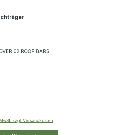
achträger
OVER 02 ROOF BARS
 Preis:
. MwSt. zzgl. Versandkosten