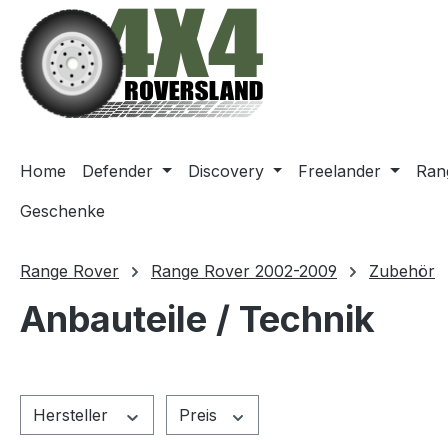
m Hauptinhalt springen
Zur Suche springen
Zur Hauptnavigation springen
Home
Defender
Discovery
Freelander
Ran
Geschenke
Range Rover
Range Rover 2002-2009
Zubehör
Anbauteile / Technik
Hersteller
Preis