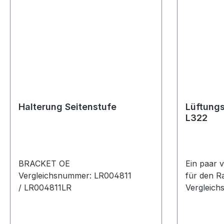
Halterung Seitenstufe
Lüftungs
L322
BRACKET OE
Ein paar 
Vergleichsnummer: LR004811
für den R
/ LR004811LR
Vergleic
MM