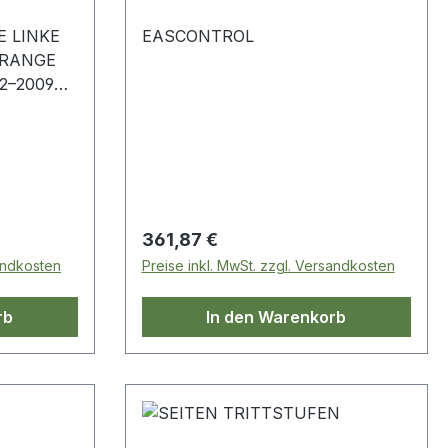
E LINKE
EASCONTROL
 RANGE
2–2009
Regulärer Preis:
361,87 €
sandkosten
Preise inkl. MwSt. zzgl. Versandkosten
rb
In den Warenkorb