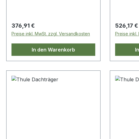
Regulärer Preis:
Regulärer
376,91 €
526,17 €
Preise inkl. MwSt. zzgl. Versandkosten
Preise inkl
In den Warenkorb
I