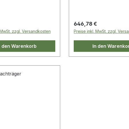
 Preis:
Regulärer Preis:
646,78 €
. MwSt. zzgl. Versandkosten
Preise inkl. MwSt. zzgl. Ver
n den Warenkorb
In den Warenko