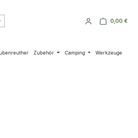
0,00 €
Ware
ubenreuther
Zubehör
Camping
Werkzeuge