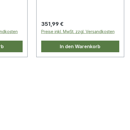
Regulärer Preis:
351,99 €
sandkosten
Preise inkl. MwSt. zzgl. Versandkosten
rb
In den Warenkorb