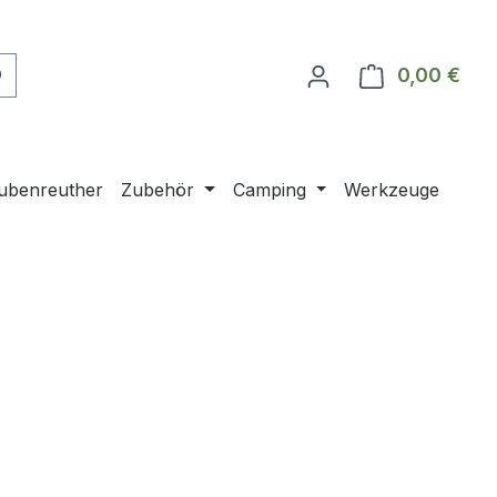
0,00 €
Ware
ubenreuther
Zubehör
Camping
Werkzeuge