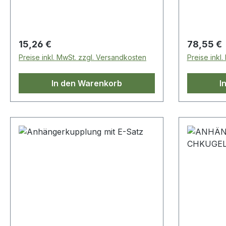
Discovery 4 Range Rover Sport-
L405: alle
Mk1 Range Rover L322
Schlossmu
Regulärer Preis:
Regulärer
15,26 €
78,55 €
Preise inkl. MwSt. zzgl. Versandkosten
Preise inkl
In den Warenkorb
I