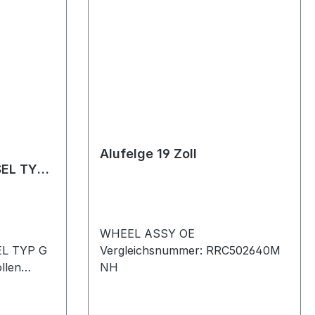
Alufelge 19 Zoll
EL TYP
WHEEL ASSY OE
L TYP G
Vergleichsnummer: RRC502640M
llen
NH
bstahl!