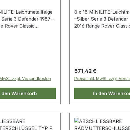
NILITE-Leichtmetallfelge
8 x 18 MINILITE-Leichtme
 -
–Silber Serie 3 Defender 1987 -
e Rover Classic
2016 Range Rover Classi
20
Discovery > Tragfähigkeit: 1.220
t: ET0> PCD: 5 x
kg> Offset: ET0> PCD: 
wicht: 11,7
165,1> Gewicht: 11,7
standard: JWL
kg> Teststandard: JWL
 Preis:
Regulärer Preis:
571,42 €
. MwSt. zzgl. Versandkosten
Preise inkl. MwSt. zzgl. Ver
n den Warenkorb
In den Warenko