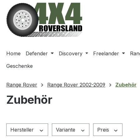
m Hauptinhalt springen
Zur Suche springen
Zur Hauptnavigation springen
Home
Defender
Discovery
Freelander
Ran
Geschenke
Range Rover
Range Rover 2002-2009
Zubehör
Zubehör
Hersteller
Variante
Preis