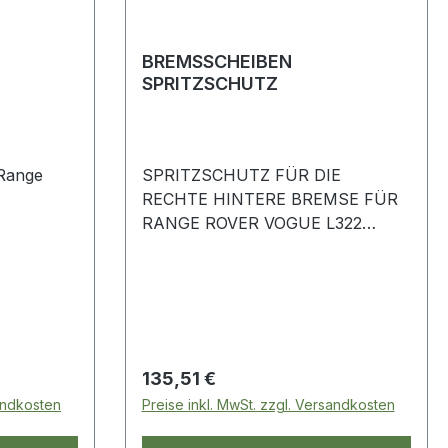
BREMSSCHEIBEN
SPRITZSCHUTZ
SPRITZSCHUTZ FÜR DIE
RECHTE HINTERE BREMSE FÜR
RANGE ROVER VOGUE L322
2002–2009 SMD500080
Regulärer Preis:
135,51 €
sandkosten
Preise inkl. MwSt. zzgl. Versandkosten