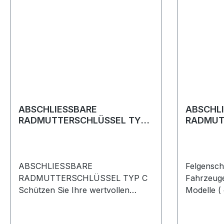
ABSCHLIESSBARE
ABSCHL
RADMUTTERSCHLÜSSEL TYP
RADMUT
C
F
ABSCHLIESSBARE
Felgensch
RADMUTTERSCHLÜSSEL TYP C
Fahrzeuge
Schützen Sie Ihre wertvollen
Modelle (
Räder und Reifen vor Diebstahl!
Discovery
KBM500040 Discovery 3
Rover Spo