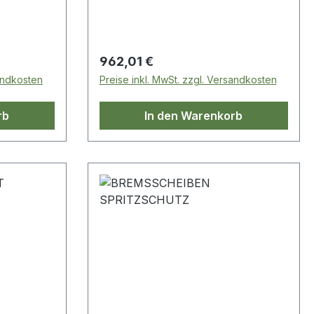
r Sport-
Regulärer Preis:
962,01 €
sandkosten
Preise inkl. MwSt. zzgl. Versandkosten
rb
In den Warenkorb