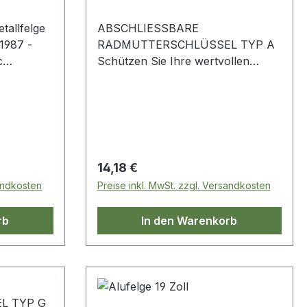
tallfelge
ABSCHLIESSBARE
RADMUTTERSCHLÜSSEL TYP A
c
Schützen Sie Ihre wertvollen
Räder und Reifen vor Diebstahl!
5 x
KBM500020 Discovery 3
Discovery 4 Range Rover Sport-
Mk1 Range Rover L322
Regulärer Preis:
14,18 €
sandkosten
Preise inkl. MwSt. zzgl. Versandkosten
rb
In den Warenkorb