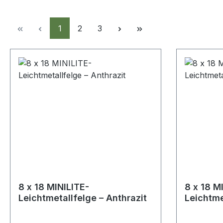
Seite
Seite
Seite
1
2
3
8 x 18 MINILITE-
8 x 18 M
Leichtmetallfelge – Anthrazit
Leichtme