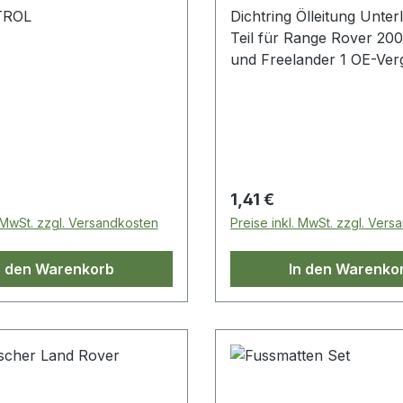
TROL
Dichtring Ölleitung Unter
Teil für Range Rover 20
und Freelander 1 OE-Verg
Nr.:LYP101640L
 Preis:
Regulärer Preis:
1,41 €
. MwSt. zzgl. Versandkosten
Preise inkl. MwSt. zzgl. Ver
n den Warenkorb
In den Warenko