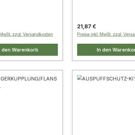
 Modelle Inhalt: 4
Discovery 4 Range Rove
ttern und ein Schlüssel
Mk1 Range Rover L322
 Preis:
Regulärer Preis:
21,87 €
. MwSt. zzgl. Versandkosten
Preise inkl. MwSt. zzgl. Ver
n den Warenkorb
In den Warenko