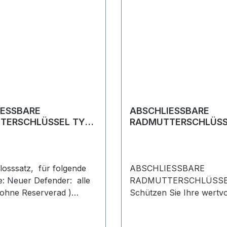
IESSBARE
ABSCHLIESSBARE
TERSCHLÜSSEL TYP
RADMUTTERSCHLÜSS
G
losssatz, für folgende
ABSCHLIESSBARE
: Neuer Defender: alle
RADMUTTERSCHLÜSSE
 ohne Reserverad )
Schützen Sie Ihre wertvo
 5: alle Modelle Range
Räder und Reifen vor Die
rt ab 2014 Range Rover
KBM500080 Discovery 3