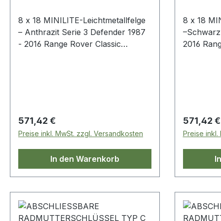
8 x 18 MINILITE-Leichtmetallfelge
8 x 18 MI
– Anthrazit Serie 3 Defender 1987
–Schwarz Serie 3 Defender 1987
- 2016 Range Rover Classic
2016 Rang
Discovery > Tragfähigkeit: 1.220
Discovery > Tragfähigkeit: 1.2
kg> Offset: ET0> PCD: 5 x
kg> Offse
165,1> Gewicht: 11,7
165,1> Ge
kg> Teststandard: JWL
kg> Test
Regulärer Preis:
Regulärer
571,42 €
571,42 €
Preise inkl. MwSt. zzgl. Versandkosten
Preise inkl
In den Warenkorb
I