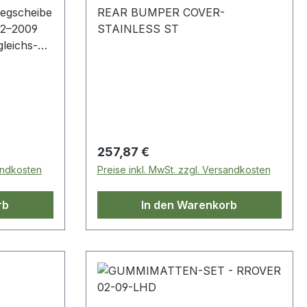
legscheibe
REAR BUMPER COVER-
02–2009
STAINLESS ST
leichs-
Regulärer Preis:
257,87 €
sandkosten
Preise inkl. MwSt. zzgl. Versandkosten
rb
In den Warenkorb