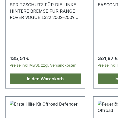
SPRITZSCHUTZ FÜR DIE LINKE
EASCON
HINTERE BREMSE FÜR RANGE
ROVER VOGUE L322 2002–2009
SMD500090
Regulärer Preis:
Regulärer
135,51 €
361,87 €
Preise inkl. MwSt. zzgl. Versandkosten
Preise inkl
In den Warenkorb
I