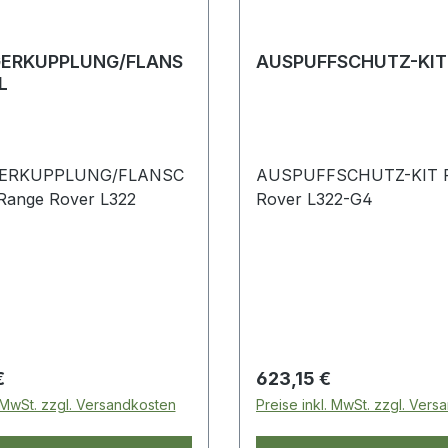
ERKUPPLUNG/FLANS
AUSPUFFSCHUTZ-KIT
L
ERKUPPLUNG/FLANSC
AUSPUFFSCHUTZ-KIT Range
HKUGEL Range Rover L322
Rover L322-G4
 Preis:
Regulärer Preis:
€
623,15 €
. MwSt. zzgl. Versandkosten
Preise inkl. MwSt. zzgl. Ver