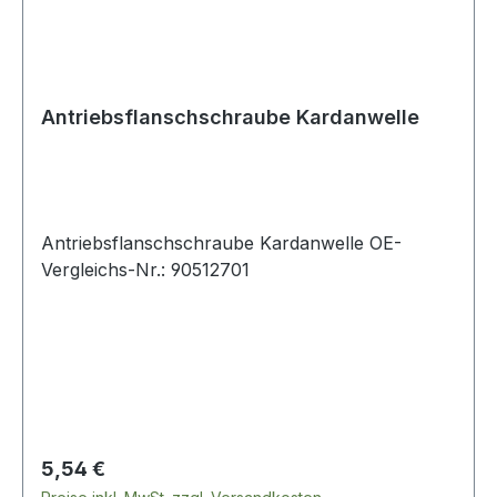
Antriebsflanschschraube Kardanwelle
Antriebsflanschschraube Kardanwelle OE-
Vergleichs-Nr.: 90512701
Regulärer Preis:
5,54 €