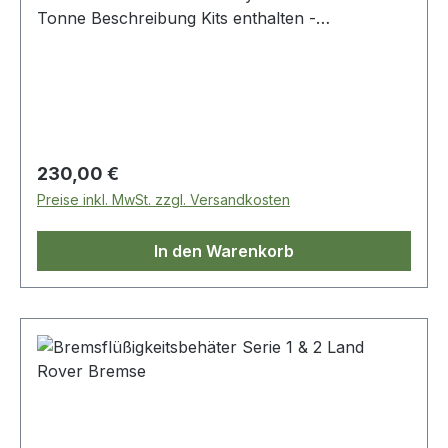
Tonne Beschreibung Kits enthalten -
Bremsbacken Radzylinder Bremsenfedern
Schrauben (falls zutreffend)
Regulärer Preis:
230,00 €
Preise inkl. MwSt. zzgl. Versandkosten
In den Warenkorb