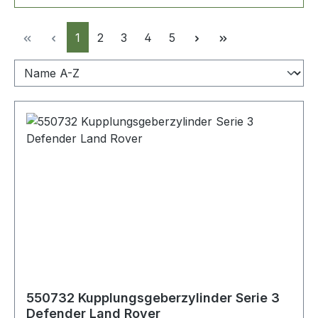
Seite
Seite
Seite
Seite
Seite
1
2
3
4
5
550732 Kupplungsgeberzylinder Serie 3
Defender Land Rover