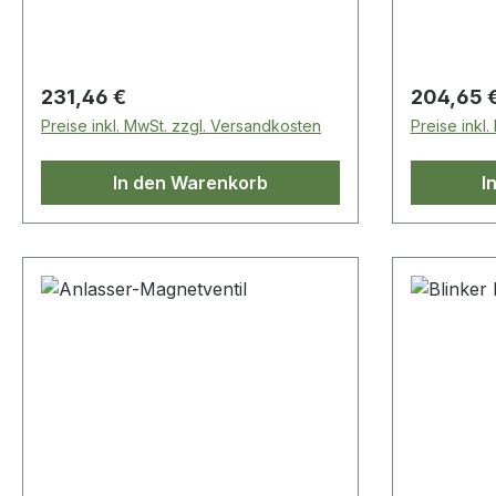
Regulärer Preis:
Regulärer
231,46 €
204,65 
Preise inkl. MwSt. zzgl. Versandkosten
Preise inkl
In den Warenkorb
I