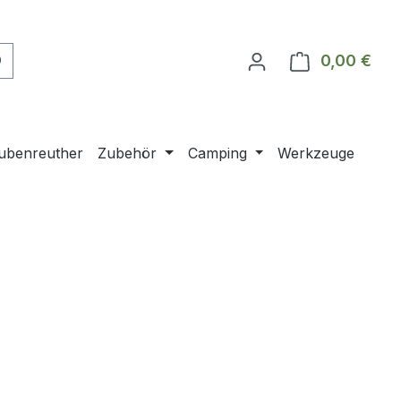
0,00 €
Ware
ubenreuther
Zubehör
Camping
Werkzeuge