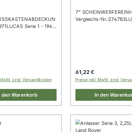
7" SCHEINWERFEREINH
USSKASTENABDECKUN
Vergleichs-Nr.:274783L
AS Serie 1 - 1948
 Preis:
Regulärer Preis:
61,22 €
. MwSt. zzgl. Versandkosten
Preise inkl. MwSt. zzgl. Ver
n den Warenkorb
In den Warenko