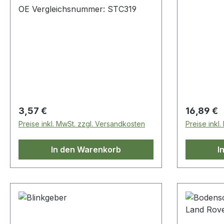
OE Vergleichsnummer: STC319
Regulärer Preis:
Regulärer
3,57 €
16,89 €
Preise inkl. MwSt. zzgl. Versandkosten
Preise inkl
In den Warenkorb
I