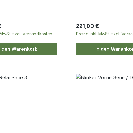
 Preis:
Regulärer Preis:
€
221,00 €
. MwSt. zzgl. Versandkosten
Preise inkl. MwSt. zzgl. Ver
n den Warenkorb
In den Warenko