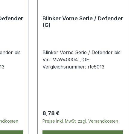
 Defender
Blinker Vorne Serie / Defender
(G)
ender bis
Blinker Vorne Serie / Defender bis
Vin: MA940004 , OE
13
Vergleichsnummer: rtc5013
Regulärer Preis:
8,78 €
sandkosten
Preise inkl. MwSt. zzgl. Versandkosten