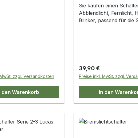
Sie kaufen einen Schalte
Abblendlicht, Fernlicht,
Blinker, passend für die 
Vergleichsnummer: 5753
 Preis:
Regulärer Preis:
39,90 €
. MwSt. zzgl. Versandkosten
Preise inkl. MwSt. zzgl. Ver
n den Warenkorb
In den Warenko