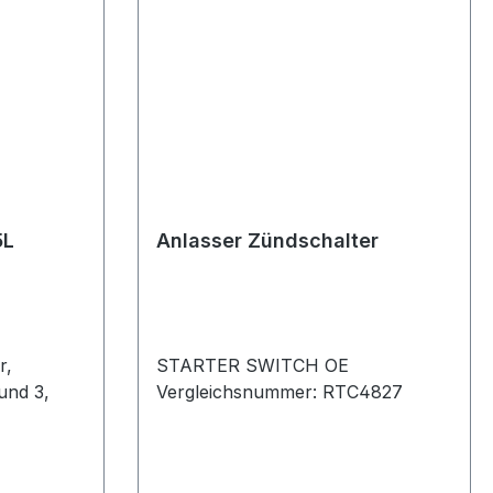
5L
Anlasser Zündschalter
r,
STARTER SWITCH OE
und 3,
Vergleichsnummer: RTC4827
25n