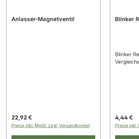
Anlasser-Magnetventil
Blinker R
Blinker Re
Vergleic
Regulärer Preis:
Regulärer
22,92 €
4,44 €
Preise inkl. MwSt. zzgl. Versandkosten
Preise inkl