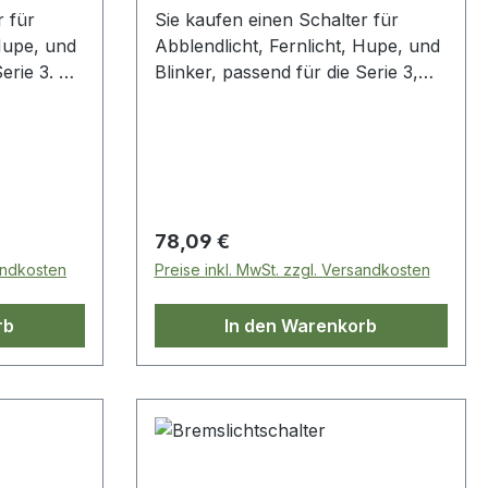
r für
Sie kaufen einen Schalter für
 Hupe, und
Abblendlicht, Fernlicht, Hupe, und
Serie 3. OE
Blinker, passend für die Serie 3,
83
orginal Lucas. OE
Vergleichsnummer: 575383
Regulärer Preis:
78,09 €
sandkosten
Preise inkl. MwSt. zzgl. Versandkosten
rb
In den Warenkorb