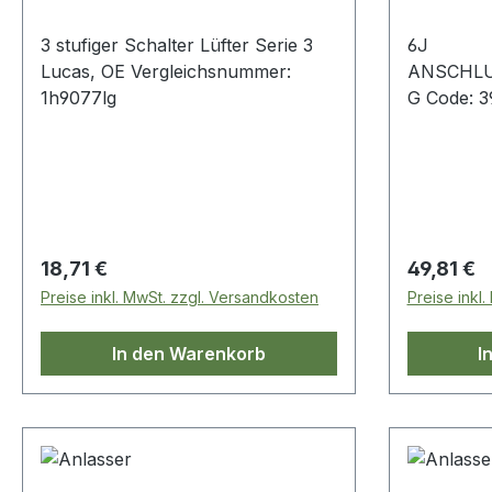
3 stufiger Schalter Lüfter Serie 3
6J
Lucas, OE Vergleichsnummer:
ANSCHL
1h9077lg
G Code: 3971LUC
- 1958
Regulärer Preis:
Regulärer
18,71 €
49,81 €
Preise inkl. MwSt. zzgl. Versandkosten
Preise inkl
In den Warenkorb
I