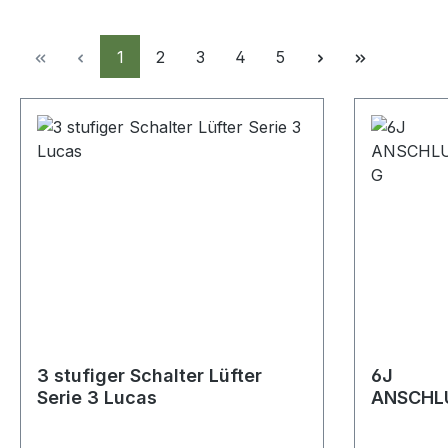
Seite
Seite
Seite
Seite
Seite
1
2
3
4
5
3 stufiger Schalter Lüfter
6J
Serie 3 Lucas
ANSCHL
NG