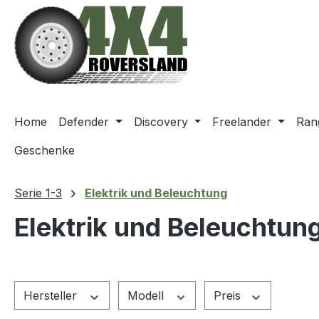
m Hauptinhalt springen
Zur Suche springen
Zur Hauptnavigation springen
Home
Defender
Discovery
Freelander
Ran
Geschenke
Serie 1-3
Elektrik und Beleuchtung
Elektrik und Beleuchtun
Hersteller
Modell
Preis