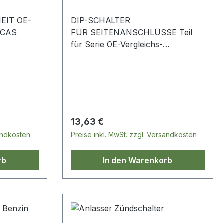
EIT OE-
DIP-SCHALTER
UCAS
FÜR SEITENANSCHLÜSSE Teil
für Serie OE-Vergleichs-
Nr.RTC432
Regulärer Preis:
13,63 €
sandkosten
Preise inkl. MwSt. zzgl. Versandkosten
rb
In den Warenkorb