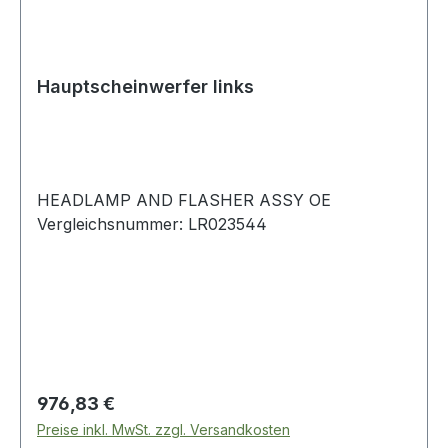
meteorgrauen Komponenten mit Akzenten aus
satiniertem Silber lackiert, um die Ästhetik des
Armaturenbretts zu bewahren.
Hauptscheinwerfer links
HEADLAMP AND FLASHER ASSY OE
Vergleichsnummer: LR023544
Regulärer Preis:
976,83 €
Preise inkl. MwSt. zzgl. Versandkosten