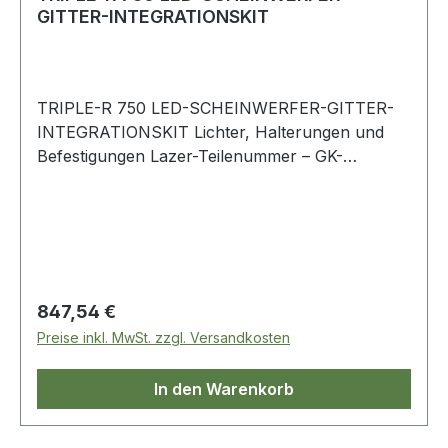
GITTER-INTEGRATIONSKIT
TRIPLE-R 750 LED-SCHEINWERFER-GITTER-
INTEGRATIONSKIT Lichter, Halterungen und
Befestigungen Lazer-Teilenummer – GK-
DISCO4-G2-01K Discovery 4 – ab 2014
Hauptmerkmale> Maßgeschneidertes
Fahrzeugintegrationsset für den Einbau von
Lazer-LED-Scheinwerfern> Maßgeschneiderte
Passform für Discovery 4 ab 2014> Das Kit
enthält außerdem maßgeschneiderte
Regulärer Preis:
847,54 €
Montagehalterungen und einen Zwei-Licht-
Preise inkl. MwSt. zzgl. Versandkosten
Verkabelungssatz> Halterungen aus
hochfestem, UV-stabilem ASA-
In den Warenkorb
Material> Vollständig in Großbritannien
Straßenzulassung (überprüfen Sie Ihre örtliche
Gesetzgebung)> 5 Jahre Garantie