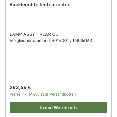
Rückleuchte hinten rechts
LAMP ASSY - REAR OE
Vergleichsnummer: LR014001 / LR036163
Regulärer Preis:
283,44 €
Preise inkl. MwSt. zzgl. Versandkosten
In den Warenkorb