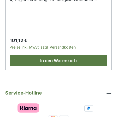
lr009163
Regulärer Preis:
101,12 €
Preise inkl. MwSt. zzgl. Versandkosten
In den Warenkorb
Service-Hotline