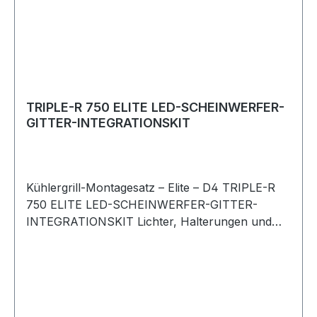
TRIPLE-R 750 ELITE LED-SCHEINWERFER-
GITTER-INTEGRATIONSKIT
Kühlergrill-Montagesatz – Elite – D4 TRIPLE-R
750 ELITE LED-SCHEINWERFER-GITTER-
INTEGRATIONSKIT Lichter, Halterungen und
Befestigungen Lazer-Teilenummer – GK-
DISCO4-EL-G2-02K Discovery 4 – bis 2014
Hauptmerkmale> Maßgeschneidertes
Fahrzeugintegrationsset für den Einbau von
Lazer-LED-Scheinwerfern> Maßgeschneiderte