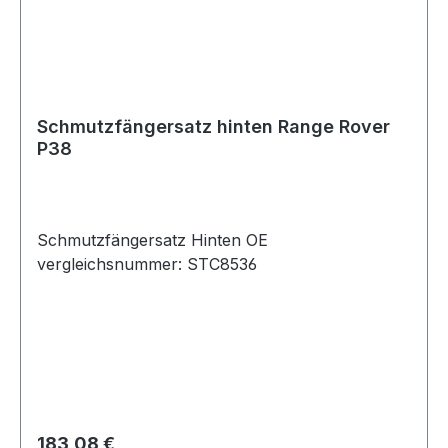
Schmutzfängersatz hinten Range Rover
P38
Schmutzfängersatz Hinten OE
vergleichsnummer: STC8536
Regulärer Preis:
183,08 €