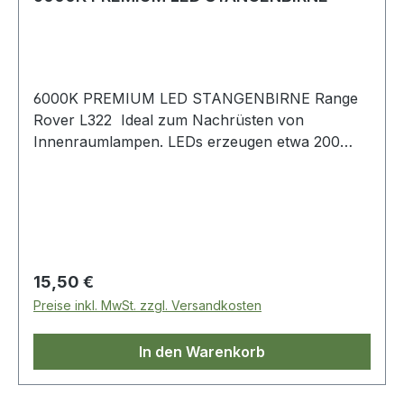
6000K PREMIUM LED STANGENBIRNE Range
Rover L322 Ideal zum Nachrüsten von
Innenraumlampen. LEDs erzeugen etwa 200
Lumen und eine Farbtemperatur von 6000 K. Sie
halten etwa 5 mal länger als eine
Standardbirne. 2 Watt.
Regulärer Preis:
15,50 €
Preise inkl. MwSt. zzgl. Versandkosten
In den Warenkorb