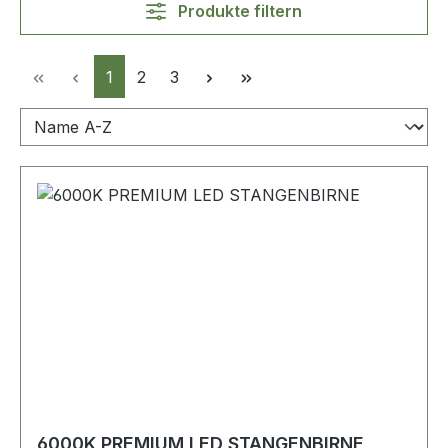
Produkte filtern
Seite
Seite
Seite
1
2
3
6000K PREMIUM LED STANGENBIRNE