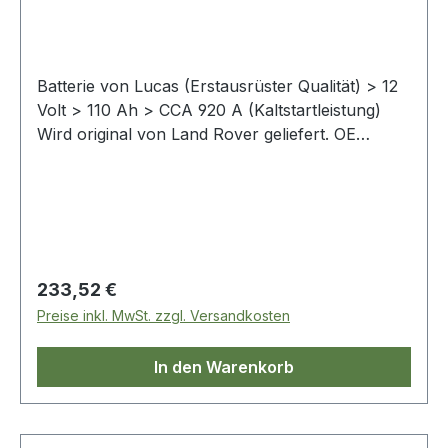
Batterie von Lucas (Erstausrüster Qualität) > 12
Volt > 110 Ah > CCA 920 A (Kaltstartleistung)
Wird original von Land Rover geliefert. OE
Vergleichsnummr: v
Regulärer Preis:
233,52 €
Preise inkl. MwSt. zzgl. Versandkosten
In den Warenkorb