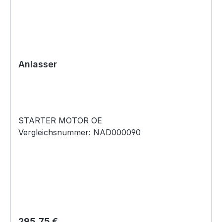
Anlasser
STARTER MOTOR OE
Vergleichsnummer: NAD000090
Regulärer Preis:
295,75 €