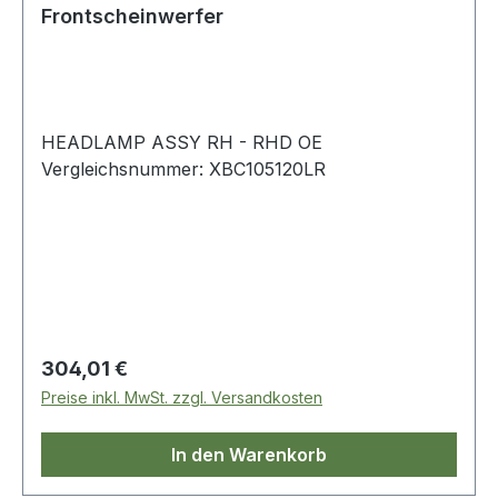
Frontscheinwerfer
HEADLAMP ASSY RH - RHD OE
Vergleichsnummer: XBC105120LR
Regulärer Preis:
304,01 €
Preise inkl. MwSt. zzgl. Versandkosten
In den Warenkorb