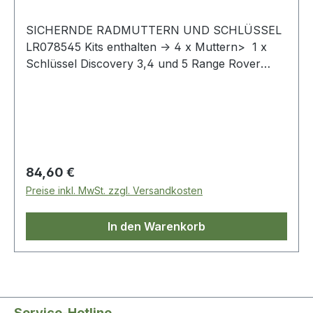
SICHERNDE RADMUTTERN UND SCHLÜSSEL
LR078545 Kits enthalten -> 4 x Muttern> 1 x
Schlüssel Discovery 3,4 und 5 Range Rover
Sport - Mk1 - 2010 - 2013 Range Rover Sport-
Mk2 Range Rover L322 - 2006 - 2009 Range
Rover L405
Regulärer Preis:
84,60 €
Preise inkl. MwSt. zzgl. Versandkosten
In den Warenkorb
Service-Hotline