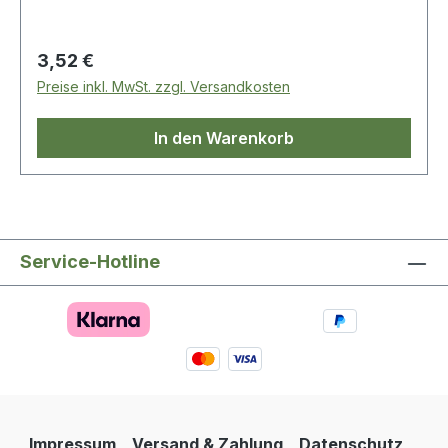
Regulärer Preis:
3,52 €
Preise inkl. MwSt. zzgl. Versandkosten
In den Warenkorb
Service-Hotline
Impressum
Versand & Zahlung
Datenschutz