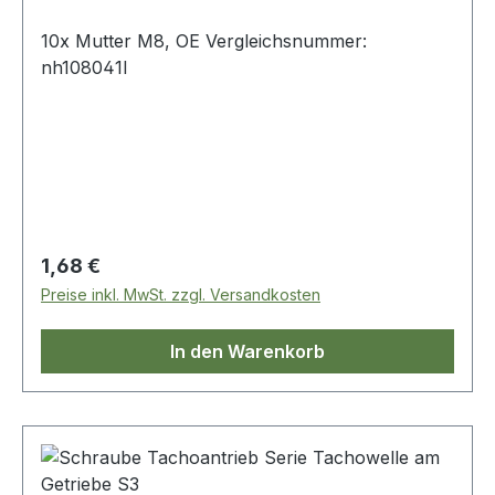
10x Mutter M8, OE Vergleichsnummer:
nh108041l
Regulärer Preis:
1,68 €
Preise inkl. MwSt. zzgl. Versandkosten
In den Warenkorb