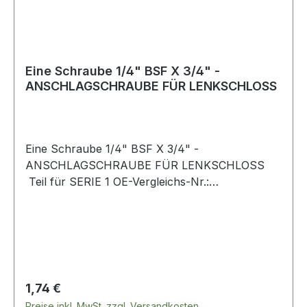
Eine Schraube 1/4" BSF X 3/4" -
ANSCHLAGSCHRAUBE FÜR LENKSCHLOSS
Eine Schraube 1/4" BSF X 3/4" -
ANSCHLAGSCHRAUBE FÜR LENKSCHLOSS
Teil für SERIE 1 OE-Vergleichs-Nr.:
SH404081Bild dient nur zur Orientierung
Regulärer Preis:
1,74 €
Preise inkl. MwSt. zzgl. Versandkosten