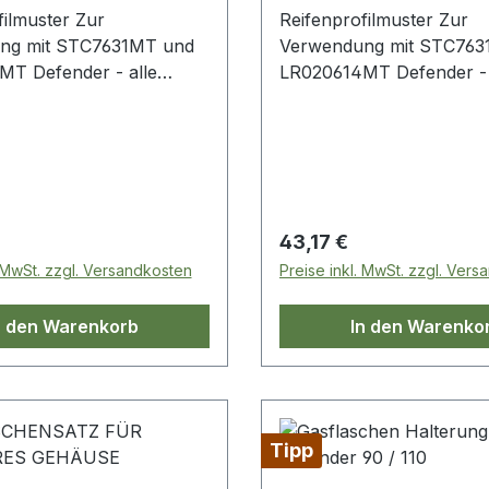
filmuster Zur
Reifenprofilmuster Zur
ng mit STC7631MT und
Verwendung mit STC763
r - alle
LR020614MT Defender - alle
Modelle
 Preis:
Regulärer Preis:
43,17 €
. MwSt. zzgl. Versandkosten
Preise inkl. MwSt. zzgl. Ver
n den Warenkorb
In den Warenko
Tipp