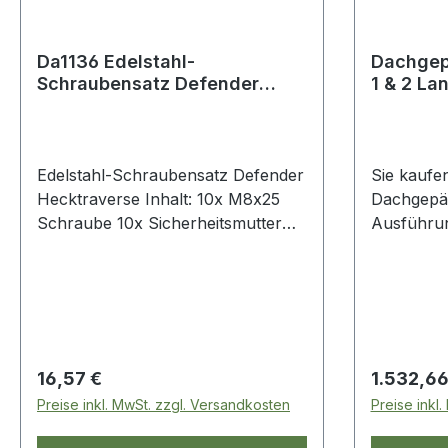
Da1136 Edelstahl-
Dachgep
Schraubensatz Defender
1 & 2 La
Hecktraverse Land Rover
Edelstahl-Schraubensatz Defender
Sie kaufen
Hecktraverse Inhalt: 10x M8x25
Dachgepäc
Schraube 10x Sicherheitsmutter
Ausführun
10x Unterlegscheibe
beschicht
Discovery
1500mm, 2
als Sperr
von 22 Eur
natürlich 
Regulärer Preis:
Regulärer
16,57 €
1.532,66
Geschäft 
Preise inkl. MwSt. zzgl. Versandkosten
Preise inkl
Versandko