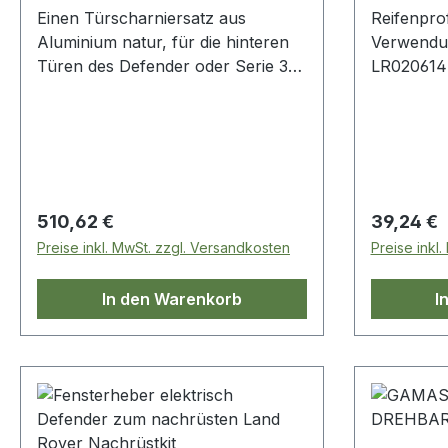
Einen Türscharniersatz aus
Reifenpro
Aluminium natur, für die hinteren
Verwendu
Türen des Defender oder Serie 3,
LR020614MT Defende
incl. Edelstahlverschraubung.
Modelle
Regulärer Preis:
Regulärer
510,62 €
39,24 €
Preise inkl. MwSt. zzgl. Versandkosten
Preise inkl
In den Warenkorb
I