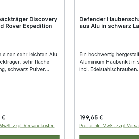
äckträger Discovery
Defender Haubenscha
nd Rover Expedition
aus Alu in schwarz L
Rover
 einen sehr leichten Alu
Ein hochwertig hergestell
kträger, sehr flache
Aluminium Haubenkit in 
g, schwarz Pulver
incl. Edelstahlschrauben.
et, passend für den
Haube sitzt damit endlich
 1 und 2. 2050mm x
fest.
6kg. Der Versand ist nur
gut möglich zum Preis
o. Dieser Artikel kann
auch direkt in unserem
 Preis:
Regulärer Preis:
 €
199,65 €
ohne
. MwSt. zzgl. Versandkosten
Preise inkl. MwSt. zzgl. Ver
sten,abgeholt werden,