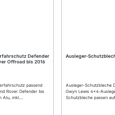
Hochleistungs-
Pulverbeschichtung, um 
Komponente und die Brit
Schraubenfedern zu erg
rfahrschutz Defender
Ausleger-Schutzblec
er Offroad bis 2016
erfahrschutz passend
Ausleger-Schutzbleche D
Land Rover Defender bis
Gwyn Lewis 4×4-Auslege
Alu, inkl.
Schutzbleche passen auf
ngskit und
Defender. Hergestellt au
eitung
starren, aber dennoch fl