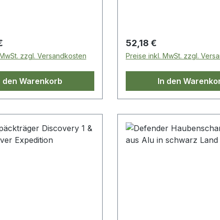
mm-Kunststoffmaterial i
sind sie sehr einfach anz
 Preis:
Regulärer Preis:
€
52,18 €
. MwSt. zzgl. Versandkosten
Preise inkl. MwSt. zzgl. Ver
n den Warenkorb
In den Warenko