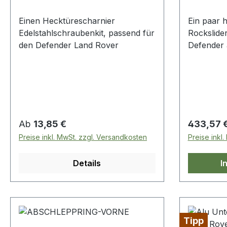
Einen Hecktürescharnier
Ein paar h
Edelstahlschraubenkit, passend für
Rockslide
den Defender Land Rover
Defender 
Stahlkonst
und schwa
Regulärer Preis:
Regulärer
Ab
13,85 €
433,57 
Preise inkl. MwSt. zzgl. Versandkosten
Preise inkl
Details
I
Tipp