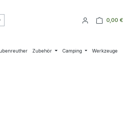
0,00 €
Ware
ubenreuther
Zubehör
Camping
Werkzeuge
ostenfrei