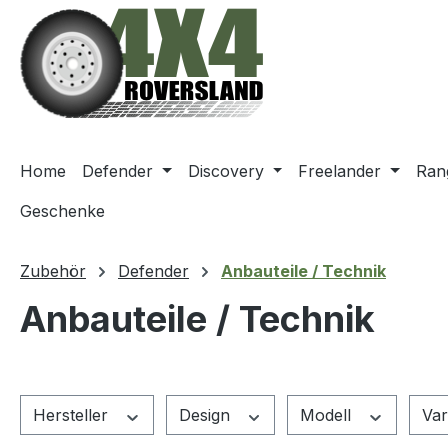
m Hauptinhalt springen
Zur Suche springen
Zur Hauptnavigation springen
Home
Defender
Discovery
Freelander
Ran
Geschenke
Zubehör
Defender
Anbauteile / Technik
Anbauteile / Technik
Hersteller
Design
Modell
Var