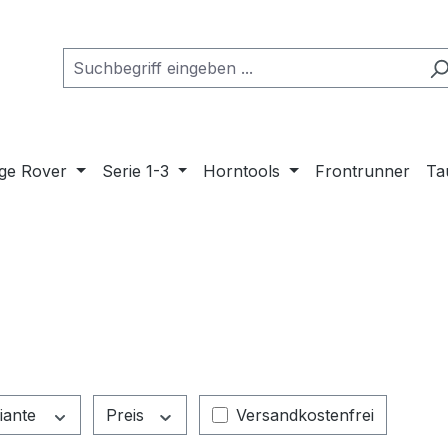
ge Rover
Serie 1-3
Horntools
Frontrunner
Ta
Filter hinzufügen: Versandk
iante
Preis
Versandkostenfrei