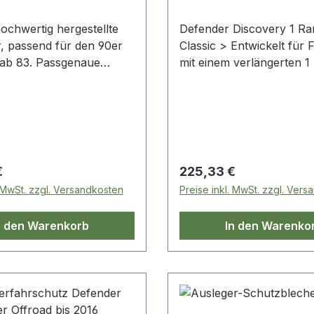
ochwertig hergestellte
Defender Discovery 1 R
r, passend für den 90er
Classic > Entwickelt für Fahrzeuge
ab 83. Passgenaue
mit einem verlängerten 1 
ruktion, mit Zinc Primer
Hub.> Arme mit vordere
rze Pulverbeschichtung.
korrigieren die
Lenkrollenausrichtung, 
wiederum ein sicheres F
gewährleistet.> Arme mit
Hinterradius sorgen für v
 Preis:
Regulärer Preis:
€
225,33 €
Gelenkbewegung der
. MwSt. zzgl. Versandkosten
Preise inkl. MwSt. zzgl. Ver
Hinterachse.> Das Anbri
Radiusarme trägt zu eine
n den Warenkorb
In den Warenko
wesentlich besseren
Geländetauglichkeit Ihres
Fahrzeugs bei, indem Ihr
und Stoßdämpferset voll
wird.> Zink passiviert mit