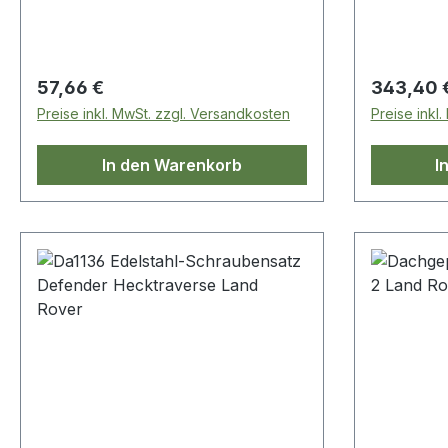
Regulärer Preis:
Regulärer
57,66 €
343,40 
Preise inkl. MwSt. zzgl. Versandkosten
Preise inkl
In den Warenkorb
I