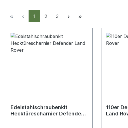
Seite
Seite
Seite
1
2
3
Edelstahlschraubenkit
110er De
Hecktürescharnier Defender
Land Ro
Land Rover