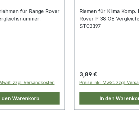
nriehmen für Range Rover
Riemen für Klima Komp.
ergleichsnummer:
Rover P 38 OE Vergleic
STC3397
 Preis:
Regulärer Preis:
3,89 €
. MwSt. zzgl. Versandkosten
Preise inkl. MwSt. zzgl. Ver
n den Warenkorb
In den Warenko