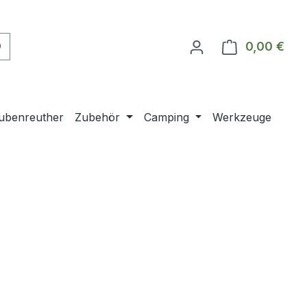
0,00 €
Ware
ubenreuther
Zubehör
Camping
Werkzeuge