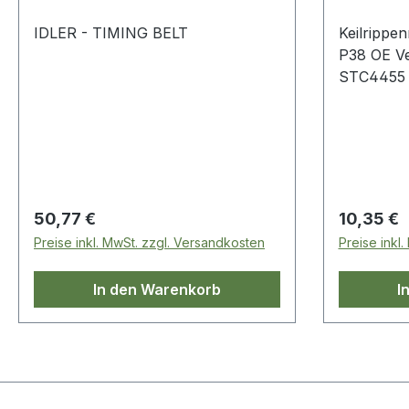
IDLER - TIMING BELT
Keilrippe
P38 OE V
STC4455
Regulärer Preis:
Regulärer
50,77 €
10,35 €
Preise inkl. MwSt. zzgl. Versandkosten
Preise inkl
In den Warenkorb
I