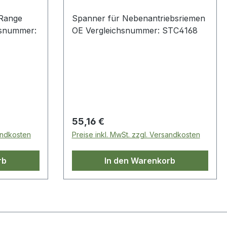
 Range
Spanner für Nebenantriebsriemen
hsnummer:
OE Vergleichsnummer: STC4168
Regulärer Preis:
55,16 €
sandkosten
Preise inkl. MwSt. zzgl. Versandkosten
rb
In den Warenkorb