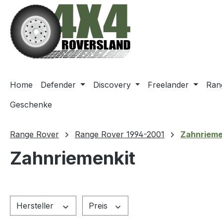
m Hauptinhalt springen
Zur Suche springen
Zur Hauptnavigation springen
Home
Defender
Discovery
Freelander
Ran
Geschenke
Range Rover
Range Rover 1994-2001
Zahnrieme
Zahnriemenkit
Hersteller
Preis