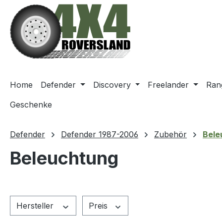
m Hauptinhalt springen
Zur Suche springen
Zur Hauptnavigation springen
Home
Defender
Discovery
Freelander
Ran
Geschenke
Defender
Defender 1987-2006
Zubehör
Bele
Beleuchtung
Hersteller
Preis