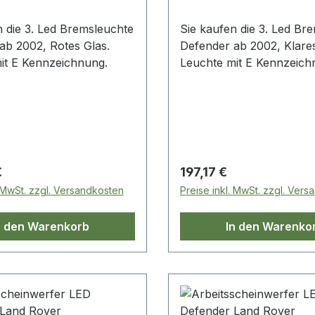
n die 3. Led Bremsleuchte
Sie kaufen die 3. Led Br
ab 2002, Rotes Glas.
Defender ab 2002, Klares
it E Kennzeichnung.
Leuchte mit E Kennzeich
 Preis:
Regulärer Preis:
€
197,17 €
. MwSt. zzgl. Versandkosten
Preise inkl. MwSt. zzgl. Ver
n den Warenkorb
In den Warenko