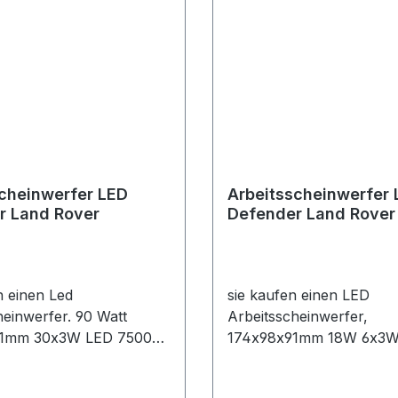
cheinwerfer LED
Arbeitsscheinwerfer
r Land Rover
Defender Land Rover
n einen Led
sie kaufen einen LED
heinwerfer. 90 Watt
Arbeitsscheinwerfer,
1mm 30x3W LED 7500
174x98x91mm 18W 6x3W
r als
Lumens nur als
heinwerfer einsetzbar,
Arbeitsscheinwerfer eins