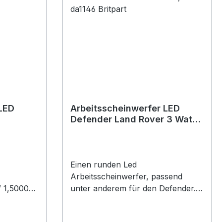
 LED
Arbeitsscheinwerfer LED
Defender Land Rover 3 Watt,
da1146 Britpart
Einen runden Led
Arbeitsscheinwerfer, passend
 1,5000
unter anderem für den Defender.
85mm Durchmesser, schwarz
etzbar,
mattes Alugehäuse,