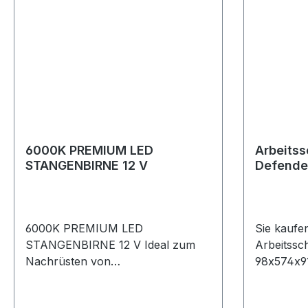
6000K PREMIUM LED
Arbeitss
STANGENBIRNE 12 V
Defende
6000K PREMIUM LED
Sie kaufe
STANGENBIRNE 12 V Ideal zum
Arbeitssc
Nachrüsten von
98x574x9
Innenraumlampen. LEDs erzeugen
Lumens nu
etwa 200 Lumen und eine
Arbeitssc