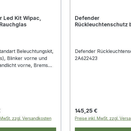
 Led Kit Wipac,
Defender
Rauchglas
Rückleuchtenschutz 
2A622423
tandart Beleuchtungskit,
Defender Rückleuchtensc
s), Blinker vorne und
2A622423
tandlicht vorne, Brems
cht, plus Blinkrelay,
Montage, passend für alle
ab 1994
 Preis:
Regulärer Preis:
€
145,25 €
. MwSt. zzgl. Versandkosten
Preise inkl. MwSt. zzgl. Ver