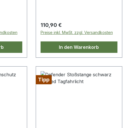
wassergeschützt nach IP67. E
Kennzeichnung. Neu in unserem
Geschäft
Regulärer Preis:
110,90 €
sandkosten
Preise inkl. MwSt. zzgl. Versandkosten
rb
In den Warenkorb
Tipp