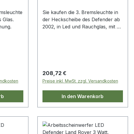
emsleuchte
Sie kaufen die 3. Bremsleuchte in
 Glas.
der Heckscheibe des Defender ab
nung.
2002, in Led und Rauchglas, mit E-
Kennzeichnung.
Regulärer Preis:
208,72 €
sandkosten
Preise inkl. MwSt. zzgl. Versandkosten
rb
In den Warenkorb