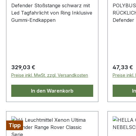
Defender Stoßstange schwarz mit
POLYBUS
Led Tagfahrlicht von Ring Inklusive
RÜCKLI
Gummi-Endkappen
Defender Die Rücklichter d
Defender 
Eindringe
Heck des 
Sowohl R
können Sc
zu Rost u
Regulärer Preis:
Regulärer
329,03 €
47,33 €
elektrisc
Preise inkl. MwSt. zzgl. Versandkosten
Preise inkl
zu Kurzsc
Lichtern u
In den Warenkorb
I
Polybush
schützt I
Korrosion.
den Einba
Ihres Defe
Tipp