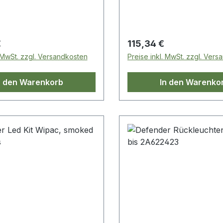
Straßenverkehr.
nicht im Straßenverkehr.
 Preis:
Regulärer Preis:
€
115,34 €
. MwSt. zzgl. Versandkosten
Preise inkl. MwSt. zzgl. Ver
n den Warenkorb
In den Warenko