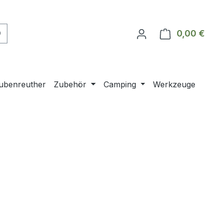
0,00 €
Ware
ubenreuther
Zubehör
Camping
Werkzeuge