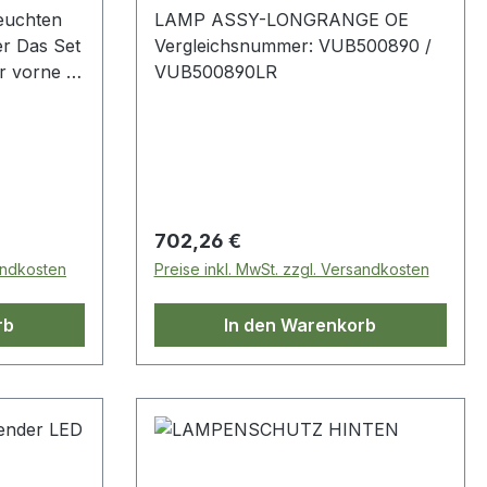
euchten
LAMP ASSY-LONGRANGE OE
er Das Set
Vergleichsnummer: VUB500890 /
VUB500890LR
ten
ung
Regulärer Preis:
702,26 €
sandkosten
Preise inkl. MwSt. zzgl. Versandkosten
rb
In den Warenkorb