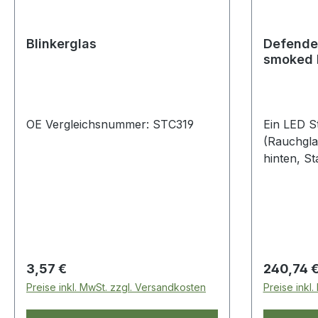
Blinkerglas
Defender
smoked 
OE Vergleichsnummer: STC319
Ein LED S
(Rauchgla
hinten, S
und Rückli
einfache 
Defender 
Regulärer Preis:
Regulärer
3,57 €
240,74 
Preise inkl. MwSt. zzgl. Versandkosten
Preise inkl