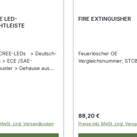
E LED-
FIRE EXTINGUISHER
HTLEISTE
 CREE-LEDs > Deutsch-
Feuerlöscher OE
s > ECE /SAE-
Vergleichsnummer: STC
muster > Gehäuse aus
-Aluminiumlegierung
arbonat-Linse >
ektor > Verstellbare
en > Wasserdichte
gsschraube >
befestigungen > Lumen:
 Preis:
Regulärer Preis:
88,20 €
00 Lms & Effekt – 1.950
. MwSt. zzgl. Versandkosten
Preise inkl. MwSt. zzgl. Ver
stung: 40 W >
 9 - 32 V Gleichstrom >