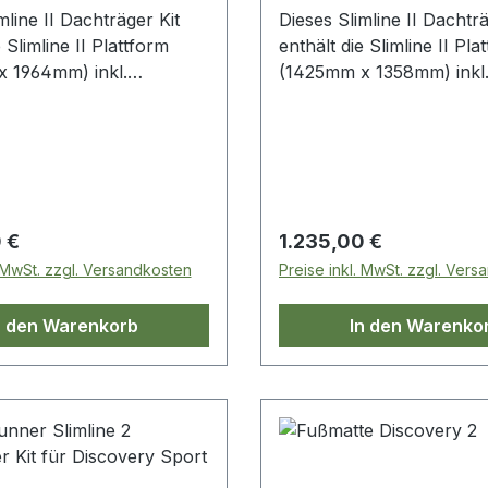
mline II Dachträger Kit
Dieses Slimline II Dachträ
 Slimline II Plattform
enthält die Slimline II Pla
 1964mm) inkl.
(1425mm x 1358mm) inkl
ser und 6 Beinen,
Windabweiser und 4 Bei
 den Dachrinnen
welche an den Dachrinn
werden.
befestigt werden. Dieses K
höher und bietet so mehr
zwischen Fahrzeugdach
Dachträger, um z.B. Unt
 Preis:
Regulärer Preis:
 €
1.235,00 €
Ablageschienen oder an
. MwSt. zzgl. Versandkosten
Preise inkl. MwSt. zzgl. Ver
Accessoires zu montiere
n den Warenkorb
In den Warenko