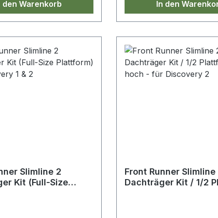
n den Warenkorb
In den Warenko
ratur: 6.000 - 6.500 K >
mperatur: -40º bis 80º >
ht: IP67 > Größe: 222 x
 mm > Lebensdauer: Mehr
0 Stunden >
erung: CE ROHS IP67 ECE
0 EMV
nner Slimline 2
Front Runner Slimline
er Kit (Full-Size
Dachträger Kit / 1/2 P
m) für Discovery 1 & 2
- hoch - für Discover