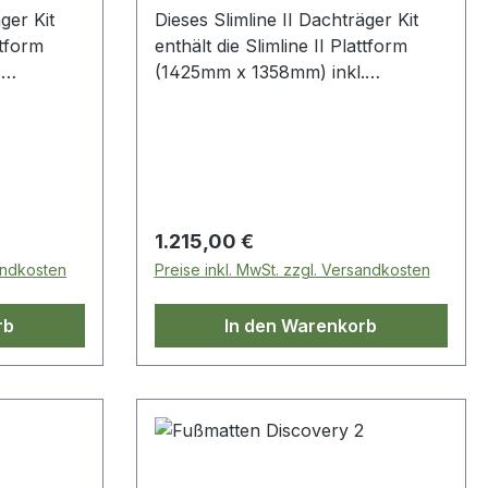
ger Kit
Dieses Slimline II Dachträger Kit
ttform
enthält die Slimline II Plattform
.
(1425mm x 1358mm) inkl.
nen,
Windabweiser und 4 Beinen,
en
welche an den Dachrinnen
it ist
befestigt werden.
 Platz
 und
erbau-
Regulärer Preis:
1.215,00 €
dere
sandkosten
Preise inkl. MwSt. zzgl. Versandkosten
n.
rb
In den Warenkorb