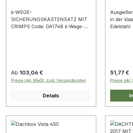
6-WEGE-
Ausgießer
SICHERUNGSKASTENSATZ MIT
in der kl
CRIMPS Code: DA1748 6-Wege-
Edelstahl
Sicherungsverteilerblock neg
Sammelschiene Dieser
hochwertige 6-Wege-
Sicherungshalter-Verteilerblock
verfügt über eine integrierte 6-
Wege-Sammelschiene. Dies
Regulärer Preis:
Regulärer
Ab
103,06 €
51,77 €
bedeutet, dass an diesem
Preise inkl. MwSt. zzgl. Versandkosten
Preise inkl
Sicherungsfeld sowohl Strom- als
auch Erdverbindungen hergestellt
Details
I
werden können. > Im
Lieferumfang ist eine durchsichtige
Isolierabdeckung enthalten, die
auch Schlitze für
Ersatzsicherungen enthält. > An