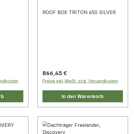
ROOF BOX TRITON 650 SILVER
Regulärer Preis:
866,45 €
sandkosten
Preise inkl. MwSt. zzgl. Versandkosten
rb
In den Warenkorb