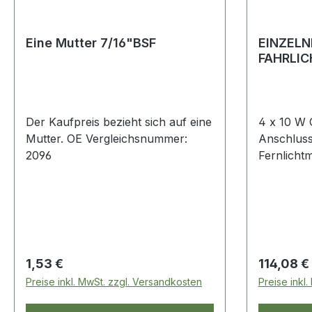
Eine Mutter 7/16"BSF
EINZELN
FAHRLIC
Der Kaufpreis bezieht sich auf eine
4 x 10 W
Mutter. OE Vergleichsnummer:
Anschlus
2096
Fernlicht
Druckguss
und Polyc
Chromrefl
Halterung
Entlüftun
Edelstahl
Regulärer Preis:
Regulärer
1,53 €
114,08 €
Roh – 2.4
Preise inkl. MwSt. zzgl. Versandkosten
Preise inkl
Lms > Lei
Spannung: