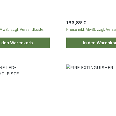
 Preis:
Regulärer Preis:
193,89 €
. MwSt. zzgl. Versandkosten
Preise inkl. MwSt. zzgl. Ver
n den Warenkorb
In den Warenko