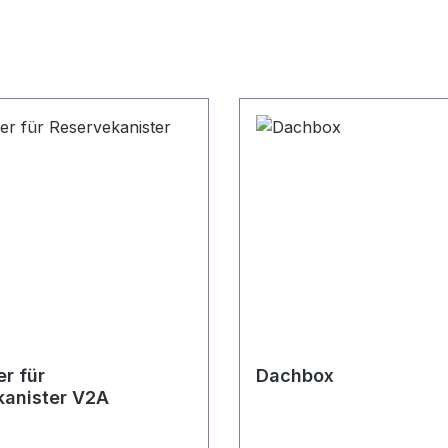
r für
Dachbox
kanister V2A