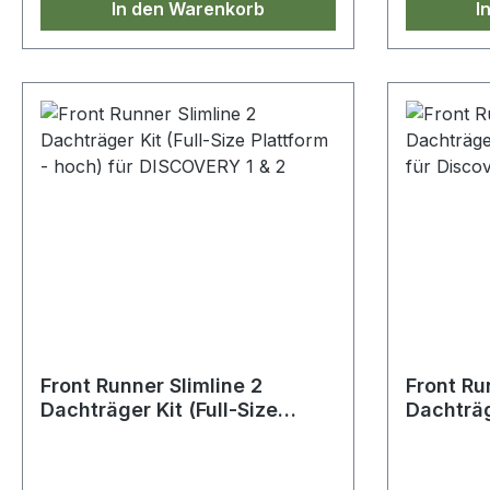
In den Warenkorb
I
Farbtempe
Arbeitste
Wasserdic
55 x 100
als 30.00
Zertifizi
R112 / R1
Front Runner Slimline 2
Front Ru
Dachträger Kit (Full-Size
Dachträg
Plattform - hoch) für
Plattfor
DISCOVERY 1 & 2