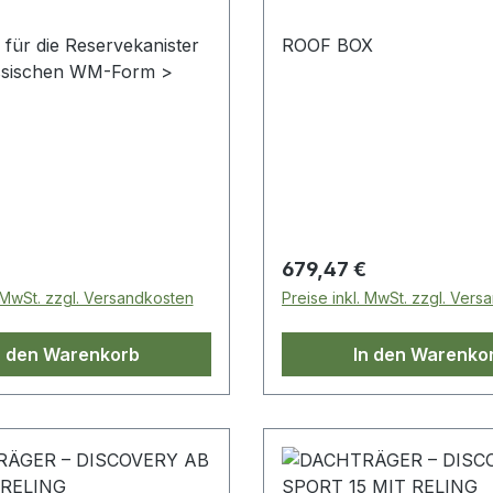
 für die Reservekanister
ROOF BOX
assischen WM-Form >
 Preis:
Regulärer Preis:
679,47 €
. MwSt. zzgl. Versandkosten
Preise inkl. MwSt. zzgl. Ver
n den Warenkorb
In den Warenko