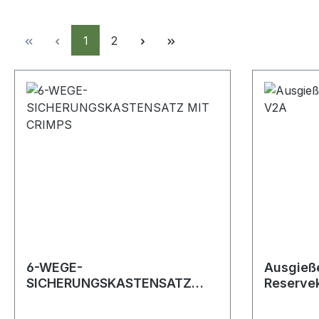
Seite
Seite
1
2
6-WEGE-
Ausgieße
SICHERUNGSKASTENSATZ
Reserve
MIT CRIMPS