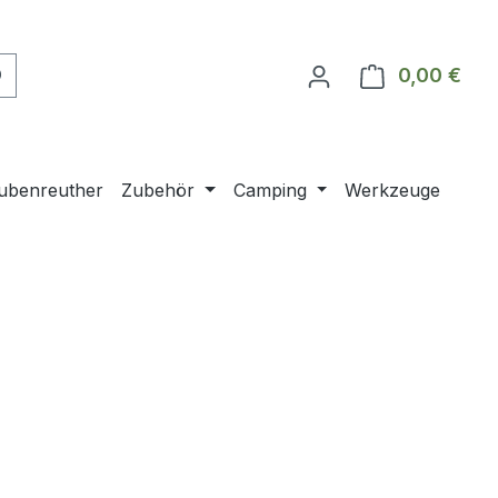
0,00 €
Ware
ubenreuther
Zubehör
Camping
Werkzeuge