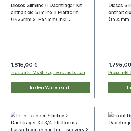
Dieses Slimline II Dachträger Kit
Dieses Sli
enthält die Slimline II Plattform
enthält die
(1425mm x 1964mm) inkl.
(1425mm x
Windabweiser und 6 Beinen,
Windabwei
welche an den Dachrinnen
welche an
befestigt werden. Passend für
befestigt 
Discovery 1 & 2. Dieses Kit ist
höher und bietet so mehr Platz
zwischen Fahrzeugdach und
Regulärer Preis:
Regulärer
1.815,00 €
1.795,00
Dachträger, um z.B. Unterbau-
Preise inkl. MwSt. zzgl. Versandkosten
Preise inkl
Ablageschienen oder andere
Accessoires zu montieren.
In den Warenkorb
I