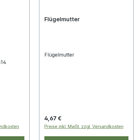
Flügelmutter
Flügelmutter
814
Regulärer Preis:
4,67 €
sandkosten
Preise inkl. MwSt. zzgl. Versandkosten