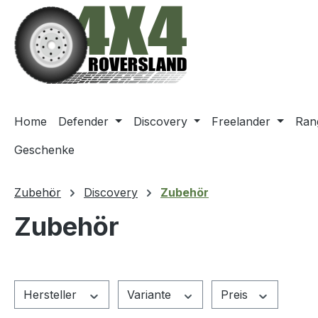
m Hauptinhalt springen
Zur Suche springen
Zur Hauptnavigation springen
Home
Defender
Discovery
Freelander
Ran
Geschenke
Zubehör
Discovery
Zubehör
Zubehör
Hersteller
Variante
Preis