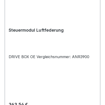
Steuermodul Luftfederung
DRIVE BOX OE Vergleichsnummer: ANR3900
Regulärer Preis:
363,54 €