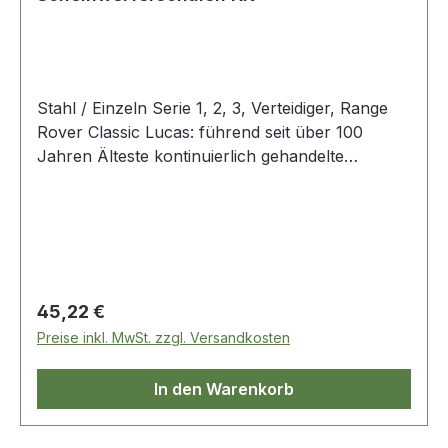
Stahl / Einzeln Serie 1, 2, 3, Verteidiger, Range
Rover Classic Lucas: führend seit über 100
Jahren Älteste kontinuierlich gehandelte
Automobilmarke Lucas Classic Teile für
Restauratoren Originalgetreue Teile nach
Originalspezifikationen Neue Classic-Reihe:
Jaguar, Land Rover, Classic Motorcycles
Passend für Stirnlampe 274783LUCAS
Regulärer Preis:
45,22 €
Preise inkl. MwSt. zzgl. Versandkosten
In den Warenkorb