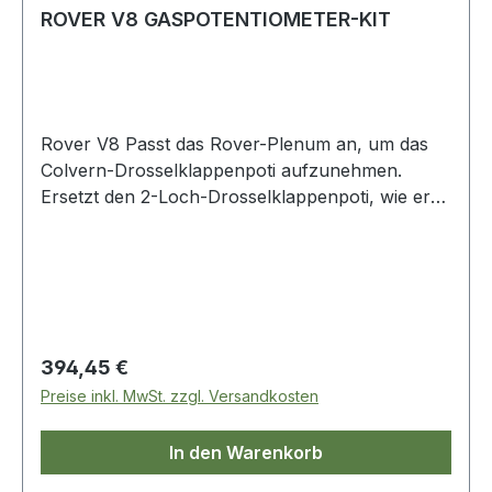
ROVER V8 GASPOTENTIOMETER-KIT
Rover V8 Passt das Rover-Plenum an, um das
Colvern-Drosselklappenpoti aufzunehmen.
Ersetzt den 2-Loch-Drosselklappenpoti, wie er
an allen 3.9- und späteren 3.5-Motoren von der
späten Klappe bis zum letzten des Hotwire
14CUX angebracht ist. Es ersetzt ETC8495 und
ERR2263. Besteht aus: Colvern
Drosselklappenpoti Alu-Adapterplatte Spindel
aus Messing Kugellager Abdeckplatte aus
Regulärer Preis:
394,45 €
Edelstahl Befestigungen & Webstuhlbuchse.
Preise inkl. MwSt. zzgl. Versandkosten
Sobald dieses Kit eingebaut ist, sind Ersatzteile
für Drosselklappenpotentiometer billiger und
In den Warenkorb
einfach zu beschaffen.