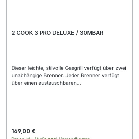
2 COOK 3 PRO DELUXE / 30MBAR
Dieser leichte, stilvolle Gasgrill verfügt über zwei
unabhängige Brenner. Jeder Brenner verfügt
über einen austauschbaren
Aluminiumdruckguss, einen flachen Grill mit
Antihaftbeschichtung (GreenGrill) und eine
Griddleplatte. Im Lieferumfang enthalten sind
außerdem zwei Topfständer, ein
Kaffeekannenständer und eine Tragetasche. Er
ist ideal für Camping, Vanlife und das Kochen auf
Regulärer Preis:
169,00 €
Abenteuern. Inhalt:1 x 2 Cook 3 Pro Deluxe mit