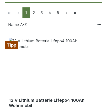
Seite
Seite
Seite
Seite
Seite
1
2
3
4
5
Tipp
12 V Lithium Batterie Lifepo4 100Ah
Wohnmobil