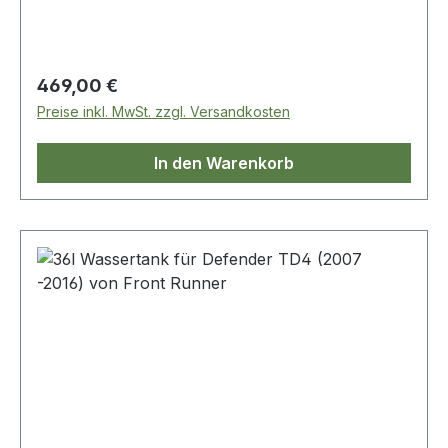
Bedingungen standzuhalten. Das
lebensmittelgeeigneten Polyethylen
beeinträchtigt den Geschmack des Wassers
nicht. Einfach zu reinigen.
Regulärer Preis:
469,00 €
Preise inkl. MwSt. zzgl. Versandkosten
In den Warenkorb