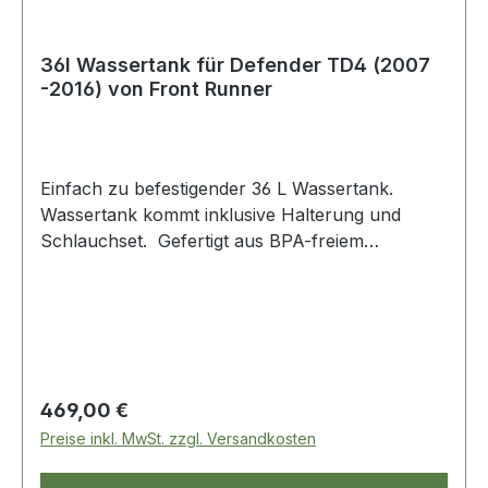
36l Wassertank für Defender TD4 (2007
-2016) von Front Runner
Einfach zu befestigender 36 L Wassertank.
Wassertank kommt inklusive Halterung und
Schlauchset. Gefertigt aus BPA-freiem
lebensmittelgeeigneten Polyethylen. Designed um
auch den härtesten 4WD und Offroad-
Bedingungen standzuhalten. Das
lebensmittelgeeigneten Polyethylen
beeinträchtigt den Geschmack des Wassers
nicht. Einfach zu reinigen.
Regulärer Preis:
469,00 €
Preise inkl. MwSt. zzgl. Versandkosten