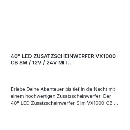
40" LED ZUSATZSCHEINWERFER VX1000-
CB SM / 12V / 24V MIT
OFFROADTAUGLICHER BLENDE
Erlebe Deine Abenteuer bis tief in die Nacht mit
einem hochwertigen Zusatzscheinwerfer. Der
40" LED Zusatzscheinwerfer Slim VX1000-CB /
12 V / 24 V / Einzelmontage beinhaltet 36
langlebige Hochleistungs-LEDs, die das Offroad-
Fahren im Dunkeln erleichtern (beachte