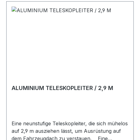
PolyesterGestell: Aluminium Traglast 140 kg
Gewicht 4,9 kg Breite Packmaß 113 cm Höhe
Packmaß 7,5 cm Tiefe Packmaß 67 cm
ALUMINIUM TELESKOPLEITER / 2,9 M
Eine neunstufige Teleskopleiter, die sich mühelos
auf 2,9 m ausziehen lässt, um Ausrüstung auf
dem Fahrzeugdach zu verstauen. Eine