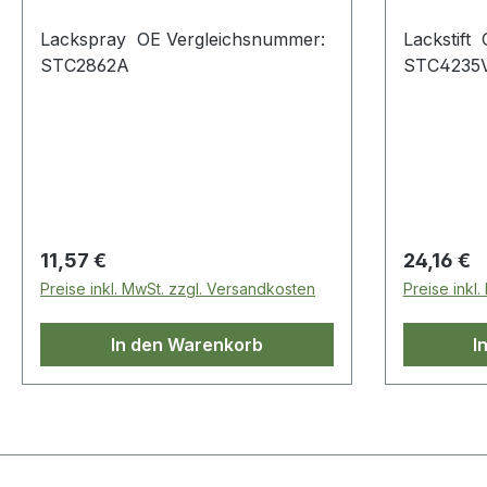
Lackspray OE Vergleichsnummer:
Lackstift
STC2862A
STC4235
Regulärer Preis:
Regulärer
11,57 €
24,16 €
Preise inkl. MwSt. zzgl. Versandkosten
Preise inkl
In den Warenkorb
I