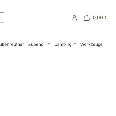
0,00 €
Ware
ubenreuther
Zubehör
Camping
Werkzeuge