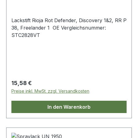
Lackstift Rioja Rot Defender, Discovery 1&2, RR P
38, Freelander 1 OE Vergleichsnummer:
STC2828VT
Regulärer Preis:
15,58 €
Preise inkl. MwSt. zzgl. Versandkosten
In den Warenkorb