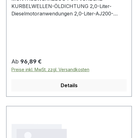
KURBELWELLEN-ÖLDICHTUNG 2,0-Liter-
Dieselmotoranwendungen 2,0-Liter-AJ200-
Dieselmotoren (Motorcode AJ200/204DT)
Defender - ab 2020 Discovery Sport - 2015 -
2019 Range Rover Evoque - 2015 - 2019 Range
Rover Sport - 2016 - 2018 Range Rover Velar -
ab 2017 E-Pace - from 2017 / F-Pace - 2016 -
2020 XE - 2015 - 2020 / XF - 2015 - 2020
Regulärer Preis:
Ab
96,89 €
Preise inkl. MwSt. zzgl. Versandkosten
Details