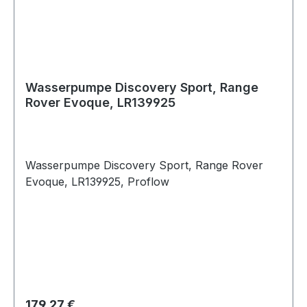
Wasserpumpe Discovery Sport, Range
Rover Evoque, LR139925
Wasserpumpe Discovery Sport, Range Rover
Evoque, LR139925, Proflow
Regulärer Preis:
179,27 €