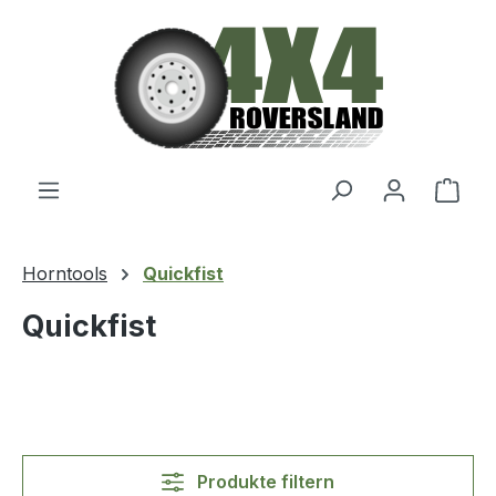
Zum Hauptinhalt springen
Ware
Horntools
Quickfist
Quickfist
Produkte filtern