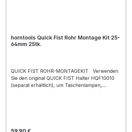
horntools Quick Fist Rohr Montage Kit 25-
64mm 2Stk.
QUICK FIST ROHR-MONTAGEKIT Verwenden
Sie den original QUICK FIST Halter HQF10010
(separat erhältlich), um Taschenlampen,
Schaufel, Axt, Hebezug oder andere Werkzeuge
mit einem Durchmesser von 25 bis 57 mm an
einem Rollbügel anzubringen. Verwenden Sie
den SUPER QUICK FIST Halter HQF20020
(separat erhältlich), um einen Feuerlöscher,
Luftbehälter, Lachgasbehälter oder sonstige
Regulärer Preis:
59,90 €