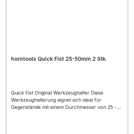
Einspannbacken klemmen und den Riemen
entsprechend anziehen. Die MINI QUICK FIST
Werkzeughalter sind auch ideal als
Rohrhalterung, benutz die Halterjedoch nicht bei
Rohren, die eine Temperatur von 82°C immer
wieder übersteigen. Lieferumfang: 2x Quick Fist
Mini-Werkzeughalter
horntools Quick Fist 25-50mm 2 Stk.
Quick Fist Original Werkzeughalter Diese
Werkzeughalterung eignet sich ideal für
Gegenstände mit einem Durchmesser von 25 -
50 mm.Jede Halterung hat eine zuverlässige
Traglast von 11 kg im Set verwendet beträgt die
Traglast 22 kg.Die Werkzeughalter sind leicht zu