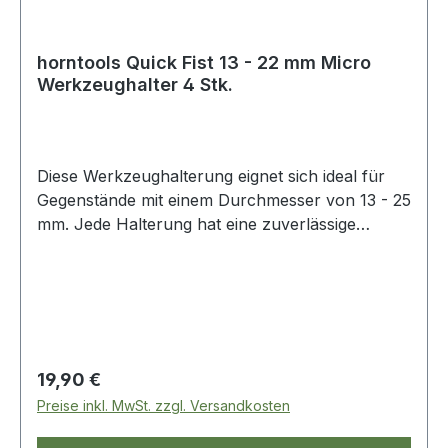
horntools Quick Fist 13 - 22 mm Micro
Werkzeughalter 4 Stk.
Diese Werkzeughalterung eignet sich ideal für
Gegenstände mit einem Durchmesser von 13 - 25
mm. Jede Halterung hat eine zuverlässige
Traglast von 6 kg. Mit diesen Eigenschaften ist er
perfekt geeignet, um dünnere Stiele wie
Taschenlampen, Werkzeug, Angelruten u. v. m.
zu fixieren. Die Montage erfolgt durch eine
Schraube, die mittig im Halter platziert wird und
ist somit kinderleicht. Der Kunststoff wurde
Regulärer Preis:
19,90 €
gemäß AfPS GS 2015:01 PAK geprüft und ist für
Preise inkl. MwSt. zzgl. Versandkosten
längerfristigen Hautkontakt geeignet.
Lieferumfang: 1x Quick Fist Micro-