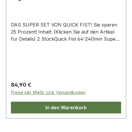
DAS SUPER SET VON QUICK FIST! Sie sparen
25 Prozent! Inhalt: (Klicken Sie auf den Artikel
für Details) 2 StückQuick Fist 64-240mm Super
Quick Werkzeughalter [1] 2 Stück QUICK FIST
16-32MM MINI WERKZEUGHALTER [2] 4
Stück Quick Fist 25-57mm Werkzeughalter [3]
Links: ------ [1]
http://webshop.horntools.com/quick-fist-
64240mm-super-quick-werkzeughalter-p-5173-
Regulärer Preis:
84,90 €
99.html [2]
Preise inkl. MwSt. zzgl. Versandkosten
http://www.horntools.com/HTTP://WEBSHOP.H
ORNTOOLS.COM/QUICK-FIST-1632MM-MINI-
In den Warenkorb
WERKZEUGHALTER-P-5172-99.HTML [3]
http://webshop.horntools.com/quick-fist-
2557mm-werkzeughalter-p-5171-99.html