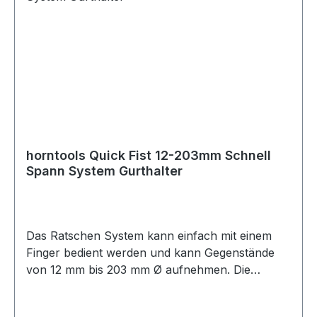
überzeugt durch Korrosionsbeständigkeit und
Langlebigkeit.. Ob für Offroad Einsatz oder für
Handwerker, die QuickFist Halterung erleichtert
jeden Alltag.. Technische Daten:. Material:
Hochwertiger Stahl. Farbe: Schwarz
(pulverbeschichtet). Kompatibel mit: QuickFist 25
- 57 mm. Lieferumfang:. 2 x Halterung für
QuickFist
horntools Quick Fist 12-203mm Schnell
Spann System Gurthalter
Das Ratschen System kann einfach mit einem
Finger bedient werden und kann Gegenstände
von 12 mm bis 203 mm Ø aufnehmen. Die
maximale Traglast pro Halter beträgt 30 kg.
Somit ist das System ideal geeignet für