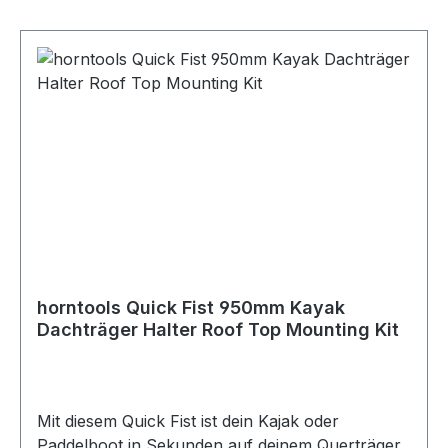
Unterlegscheibe um den QUICK FIST Halter zu
montieren. Der QUICK FIST kann in jede
beliebige Richtung befestigt werden. Zum
Einspannen den Zerstäuber zwischen die
Einspannbacken geben und den Riemen wie
gewünscht festziehen. Lieferumfang: 1x Quick
Fist Flaschen - Feuerlöscherhalter Montage:
horntools Quick Fist 950mm Kayak
Dachträger Halter Roof Top Mounting Kit
Mit diesem Quick Fist ist dein Kajak oder
Paddelboot in Sekunden auf deinem Querträger