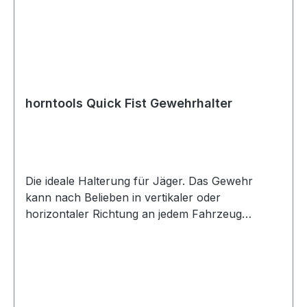
horntools Quick Fist Gewehrhalter
Die ideale Halterung für Jäger. Das Gewehr
kann nach Belieben in vertikaler oder
horizontaler Richtung an jedem Fahrzeug
verstaut werden. Der größere Halter sichert den
Hinterschaft, der andere den Gewehrlauf bzw.
den Vorderschaft. Ein Halter-Set kann mit 45,3
kg belastet werden.Der hoch strapazierfähige
verwendete Gummi ist resisten gegen UV-