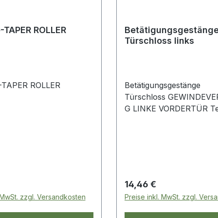
-TAPER ROLLER
Betätigungsgestäng
Türschloss links
-TAPER ROLLER
Betätigungsgestänge
Türschloss GEWINDEV
G LINKE VORDERTÜR Tei
Defender 1987–2006 OE-
Vergleichs-Nr MWC484
 Preis:
Regulärer Preis:
14,46 €
. MwSt. zzgl. Versandkosten
Preise inkl. MwSt. zzgl. Ver