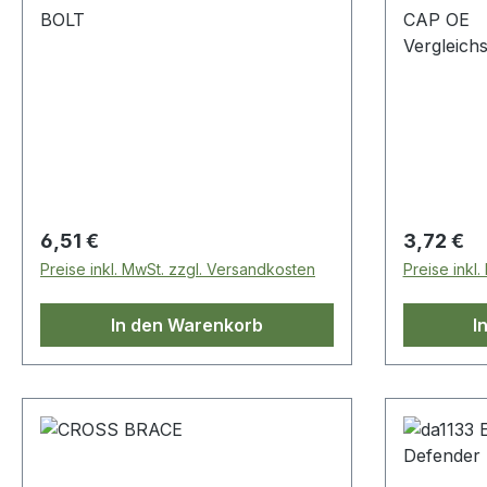
BOLT
CAP OE
Vergleic
Regulärer Preis:
Regulärer
6,51 €
3,72 €
Preise inkl. MwSt. zzgl. Versandkosten
Preise inkl
In den Warenkorb
I