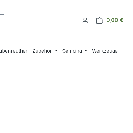
0,00 €
Ware
ubenreuther
Zubehör
Camping
Werkzeuge