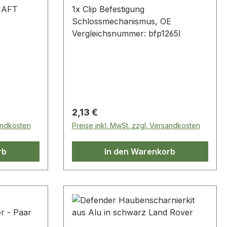
HAFT
1x Clip Befestigung
Schlossmechanismus, OE
Vergleichsnummer: bfp1265l
Regulärer Preis:
2,13 €
sandkosten
Preise inkl. MwSt. zzgl. Versandkosten
rb
In den Warenkorb