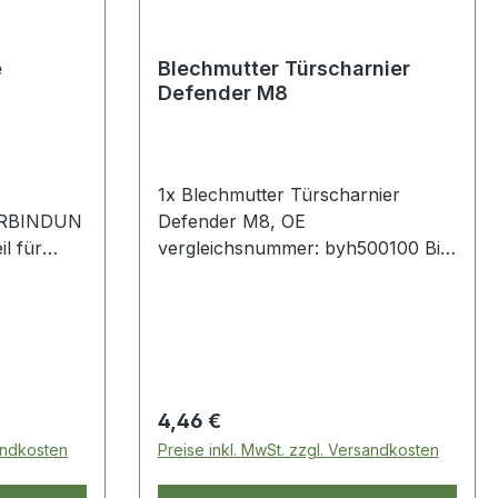
e
Blechmutter Türscharnier
Defender M8
1x Blechmutter Türscharnier
ERBINDUN
Defender M8, OE
l für
vergleichsnummer: byh500100 Bild
dient nur zur Orientierung.
7
Regulärer Preis:
4,46 €
sandkosten
Preise inkl. MwSt. zzgl. Versandkosten