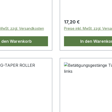
 Preis:
Regulärer Preis:
17,20 €
. MwSt. zzgl. Versandkosten
Preise inkl. MwSt. zzgl. Ver
n den Warenkorb
In den Warenko