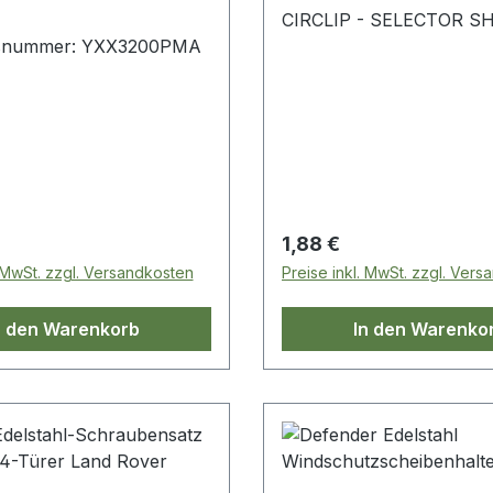
CIRCLIP - SELECTOR S
hsnummer: YXX3200PMA
 Preis:
Regulärer Preis:
1,88 €
. MwSt. zzgl. Versandkosten
Preise inkl. MwSt. zzgl. Ver
n den Warenkorb
In den Warenko