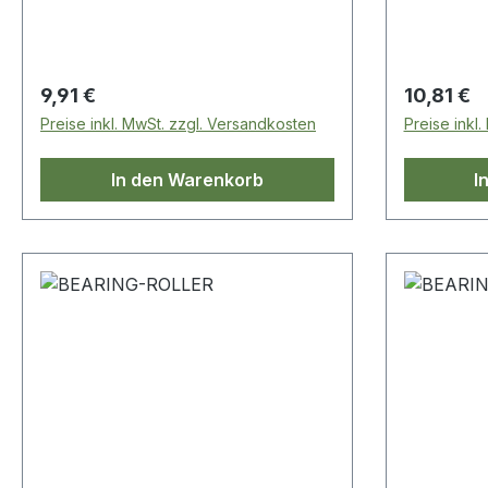
Regulärer Preis:
Regulärer
9,91 €
10,81 €
Preise inkl. MwSt. zzgl. Versandkosten
Preise inkl
In den Warenkorb
I