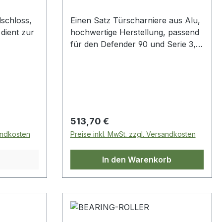
schloss,
Einen Satz Türscharniere aus Alu,
dient zur
hochwertige Herstellung, passend
für den Defender 90 und Serie 3,
00030
88er, incl. Edelstahlschrauben
Regulärer Preis:
513,70 €
sandkosten
Preise inkl. MwSt. zzgl. Versandkosten
In den Warenkorb