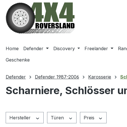
m Hauptinhalt springen
Zur Suche springen
Zur Hauptnavigation springen
Home
Defender
Discovery
Freelander
Ran
Geschenke
Defender
Defender 1987-2006
Karosserie
Sc
Scharniere, Schlösser u
Hersteller
Türen
Preis