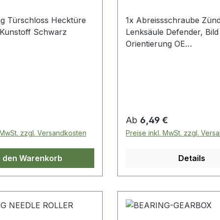
g Türschloss Hecktüre
1x Abreissschraube Zünd
Kunstoff Schwarz
Lenksäule Defender, Bild 
Orientierung OE
Vergleichsnummer: qrh1
 Preis:
Regulärer Preis:
Ab
6,49 €
. MwSt. zzgl. Versandkosten
Preise inkl. MwSt. zzgl. Ver
n den Warenkorb
Details