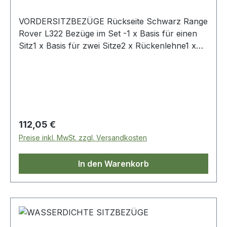
VORDERSITZBEZÜGE Rückseite Schwarz Range
Rover L322 Bezüge im Set -1 x Basis für einen
Sitz1 x Basis für zwei Sitze2 x Rückenlehne1 x
mittlere Rückenlehne2 x Kopfstütze
Regulärer Preis:
112,05 €
Preise inkl. MwSt. zzgl. Versandkosten
In den Warenkorb