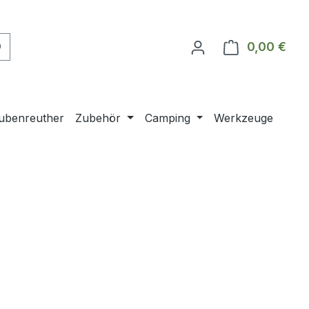
0,00 €
Ware
ubenreuther
Zubehör
Camping
Werkzeuge