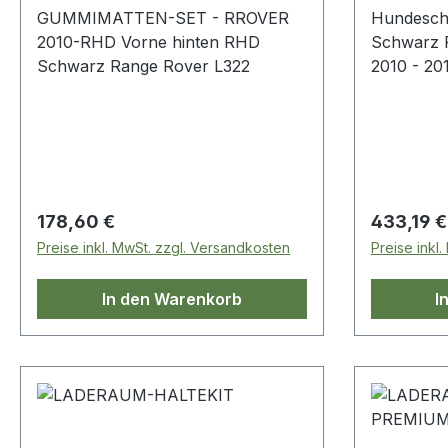
GUMMIMATTEN-SET - RROVER
Hundesch
2010-RHD Vorne hinten RHD
Schwarz Range Rover Sport -
Schwarz Range Rover L322
2010 - 20
Regulärer Preis:
Regulärer
178,60 €
433,19 €
Preise inkl. MwSt. zzgl. Versandkosten
Preise inkl
In den Warenkorb
I