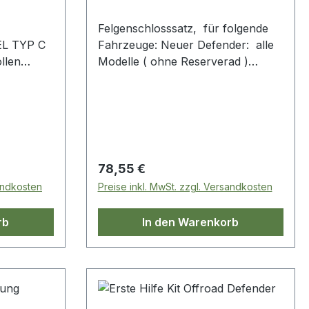
Felgenschlosssatz, für folgende
L TYP C
Fahrzeuge: Neuer Defender: alle
llen
Modelle ( ohne Reserverad )
bstahl!
Discovery 5: alle Modelle Range
Rover Sport ab 2014 Range Rover
r Sport-
L405: alle Modelle Inhalt: 4
Schlossmuttern und ein Schlüssel
Regulärer Preis:
78,55 €
sandkosten
Preise inkl. MwSt. zzgl. Versandkosten
rb
In den Warenkorb