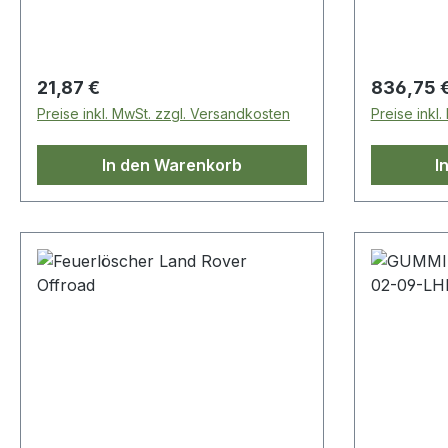
Discovery 4 Range Rover Sport-
Mk1 Range Rover L322
Regulärer Preis:
Regulärer
21,87 €
836,75 
Preise inkl. MwSt. zzgl. Versandkosten
Preise inkl
In den Warenkorb
I