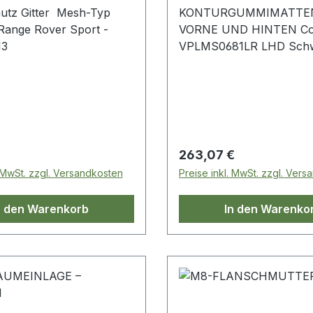
utz Gitter Mesh-Typ
KONTURGUMMIMATTE
VORNE UND HINTEN Co
13
VPLMS0681LR LHD Sch
Range Rover L322
 Preis:
Regulärer Preis:
263,07 €
. MwSt. zzgl. Versandkosten
Preise inkl. MwSt. zzgl. Ver
n den Warenkorb
In den Warenko