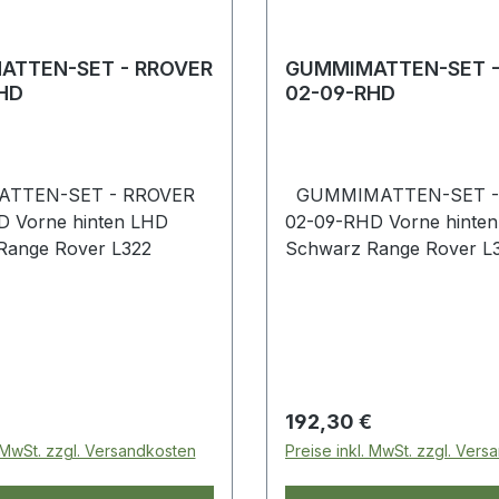
ATTEN-SET - RROVER
GUMMIMATTEN-SET -
HD
02-09-RHD
TTEN-SET - RROVER
GUMMIMATTEN-SET -
D Vorne hinten LHD
02-09-RHD Vorne hinte
Schwarz Range Rover L322
Schwarz Range Rover
 Preis:
Regulärer Preis:
192,30 €
. MwSt. zzgl. Versandkosten
Preise inkl. MwSt. zzgl. Ver