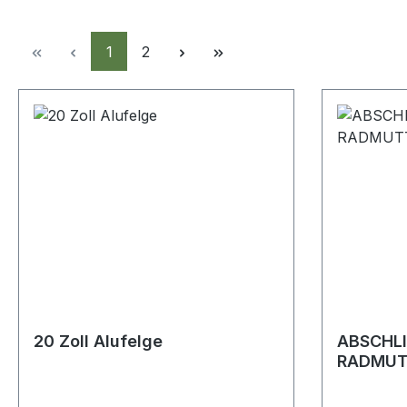
Seite
Seite
1
2
20 Zoll Alufelge
ABSCHL
RADMUT
A