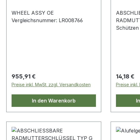
WHEEL ASSY OE
ABSCHLI
Vergleichsnummer: LR008766
RADMUTT
Schützen 
Räder und
KBM500020 Discov
Discovery
Mk1 Rang
Regulärer Preis:
Regulärer
955,91 €
14,18 €
Preise inkl. MwSt. zzgl. Versandkosten
Preise inkl
In den Warenkorb
I