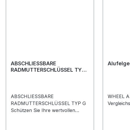
ABSCHLIESSBARE
Alufelge
RADMUTTERSCHLÜSSEL TYP
G
ABSCHLIESSBARE
WHEEL A
RADMUTTERSCHLÜSSEL TYP G
Vergleic
Schützen Sie Ihre wertvollen
Räder und Reifen vor Diebstahl!
KBM500080 Discovery 3