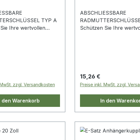
ESSBARE
ABSCHLIESSBARE
ERSCHLÜSSEL TYP A
RADMUTTERSCHLÜSSE
Sie Ihre wertvollen
Schützen Sie Ihre wertvo
 Reifen vor Diebstahl!
Räder und Reifen vor Die
ery 3
KBM500040 Discovery 3
 4 Range Rover Sport-
Discovery 4 Range Rove
e Rover L322
Mk1 Range Rover L322
 Preis:
Regulärer Preis:
15,26 €
. MwSt. zzgl. Versandkosten
Preise inkl. MwSt. zzgl. Ver
n den Warenkorb
In den Warenko