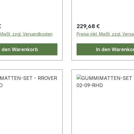
 Preis:
Regulärer Preis:
€
229,68 €
. MwSt. zzgl. Versandkosten
Preise inkl. MwSt. zzgl. Ver
n den Warenkorb
In den Warenko