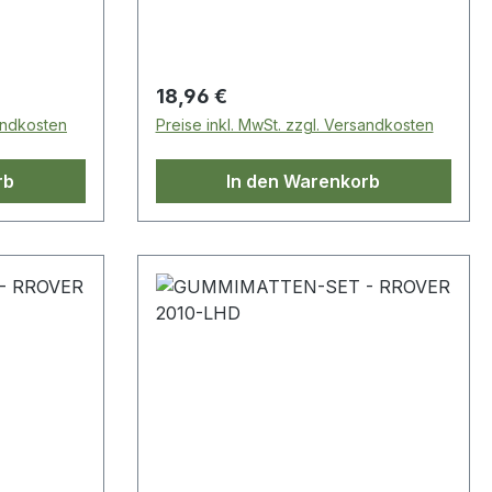
Regulärer Preis:
18,96 €
sandkosten
Preise inkl. MwSt. zzgl. Versandkosten
rb
In den Warenkorb