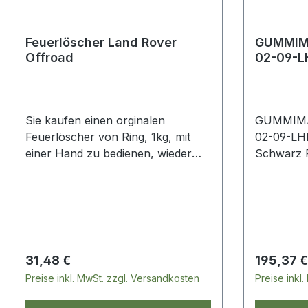
Feuerlöscher Land Rover
GUMMIM
Offroad
02-09-L
Sie kaufen einen orginalen
GUMMIMA
Feuerlöscher von Ring, 1kg, mit
02-09-LH
einer Hand zu bedienen, wieder
befüllbar, Füllstandsanzeige und
Halterung. Unverzichtbar für den
Offroader
Regulärer Preis:
Regulärer
31,48 €
195,37 €
Preise inkl. MwSt. zzgl. Versandkosten
Preise inkl