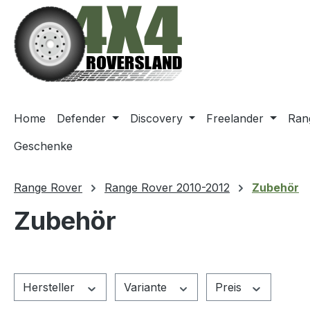
m Hauptinhalt springen
Zur Suche springen
Zur Hauptnavigation springen
Home
Defender
Discovery
Freelander
Ran
Geschenke
Range Rover
Range Rover 2010-2012
Zubehör
Zubehör
Hersteller
Variante
Preis