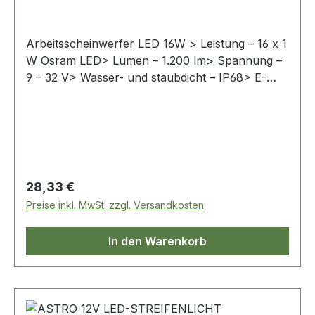
Arbeitsscheinwerfer LED 16W > Leistung – 16 x 1
W Osram LED> Lumen – 1.200 lm> Spannung –
9 – 32 V> Wasser- und staubdicht – IP68> E-
Prüfzeichen zugelassen> Maximale Wattleistung
– 13,298 W> Maximale Stromaufnahme – 0,4836
A> Gehäuse – Aluminiumdruckguss> Linse -
Strapazierfähiges Polycarbonat Größe - 90 x 88
x 29,8 mmKabellänge - 250 mm
Regulärer Preis:
28,33 €
Preise inkl. MwSt. zzgl. Versandkosten
In den Warenkorb