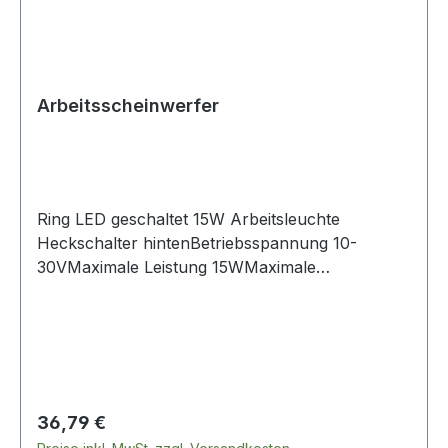
Arbeitsscheinwerfer
Ring LED geschaltet 15W Arbeitsleuchte
Heckschalter hintenBetriebsspannung 10-
30VMaximale Leistung 15WMaximale
Stromaufnahme 1,3 A bei 12 VWasserdicht IP67
Aluminiumdruckguss / Polycarbonat
300mmKabellänge 300mm 125 mm hoch x 110
mm breit x 40 mm tief
Regulärer Preis:
36,79 €