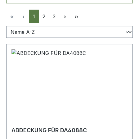
Seite
Seite
Seite
1
2
3
ABDECKUNG FÜR DA4088C