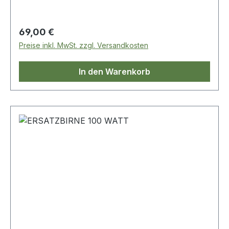
Sicherung, 40 Ampere Relais ca. 3 M Kabel
Kippschalter und einem wetterdichtem
Verbindungsstück um Dein Licht anzuschließen
Regulärer Preis:
69,00 €
Preise inkl. MwSt. zzgl. Versandkosten
In den Warenkorb