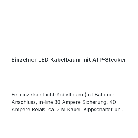
Einzelner LED Kabelbaum mit ATP-Stecker
Ein einzelner Licht-Kabelbaum (mit Batterie-
Anschluss, in-line 30 Ampere Sicherung, 40
Ampere Relais, ca. 3 M Kabel, Kippschalter und
einem wetterdichtem Verbindungsstück um Dein
Licht anzuschließen) Einzelner Licht-Kabelbaum
Mit Batterie-Anschluss In-line 30 Ampere